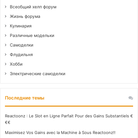
Всеобщий хелп форум
Жизнь форума
Кулинария
Различные модельки
Самоделки
Флудильня
Хобби
Электрические самоделки
Последние темы
Reactoonz : Le Slot en Ligne Parfait Pour des Gains Substantiels €
€€
Maximisez Vos Gains avec la Machine à Sous Reactoonz!!