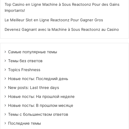
Top Casino en Ligne Machine à Sous Reactoonz Pour des Gains
Importants!
Le Meilleur Slot en Ligne Reactoonz Pour Gagner Gros
Devenez Gagnant avec la Machine à Sous Reactoonz au Casino
Самые популярные темы
Темы без ответов
Topics Freshness
Новые посты: Последний день
New posts: Last three days
Новые посты: На прошлой неделе
Новые посты: В прошлом месяце
Темы с большинством ответов
Последние темы