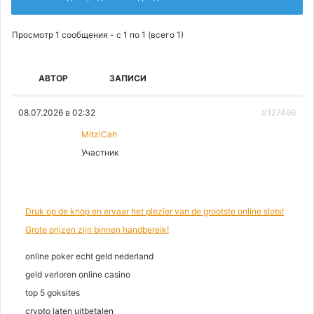
Просмотр 1 сообщения - с 1 по 1 (всего 1)
АВТОР
ЗАПИСИ
08.07.2026 в 02:32
#127496
MitziCah
Участник
Druk op de knop en ervaar het plezier van de grootste online slots!
Grote prijzen zijn binnen handbereik!
online poker echt geld nederland
geld verloren online casino
top 5 goksites
crypto laten uitbetalen