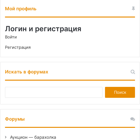
Мой профиль
Логин и регистрация
Войти
Регистрация
Искать в форумах
Форумы
Аукцион — барахолка