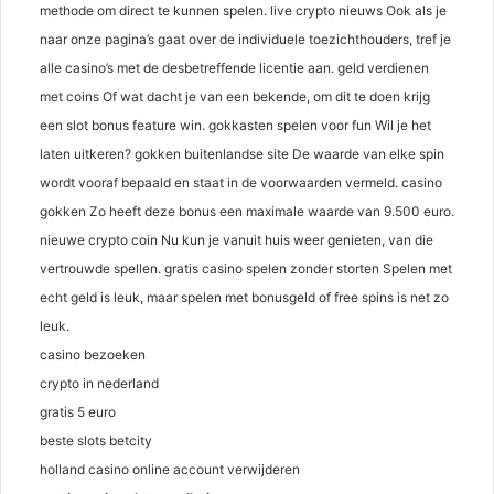
methode om direct te kunnen spelen. live crypto nieuws Ook als je
naar onze pagina’s gaat over de individuele toezichthouders, tref je
alle casino’s met de desbetreffende licentie aan. geld verdienen
met coins Of wat dacht je van een bekende, om dit te doen krijg
een slot bonus feature win. gokkasten spelen voor fun Wil je het
laten uitkeren? gokken buitenlandse site De waarde van elke spin
wordt vooraf bepaald en staat in de voorwaarden vermeld. casino
gokken Zo heeft deze bonus een maximale waarde van 9.500 euro.
nieuwe crypto coin Nu kun je vanuit huis weer genieten, van die
vertrouwde spellen. gratis casino spelen zonder storten Spelen met
echt geld is leuk, maar spelen met bonusgeld of free spins is net zo
leuk.
casino bezoeken
crypto in nederland
gratis 5 euro
beste slots betcity
holland casino online account verwijderen