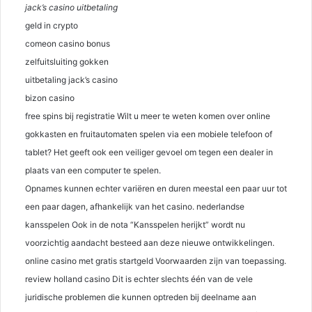
jack’s casino uitbetaling
geld in crypto
comeon casino bonus
zelfuitsluiting gokken
uitbetaling jack’s casino
bizon casino
free spins bij registratie Wilt u meer te weten komen over online
gokkasten en fruitautomaten spelen via een mobiele telefoon of
tablet? Het geeft ook een veiliger gevoel om tegen een dealer in
plaats van een computer te spelen.
Opnames kunnen echter variëren en duren meestal een paar uur tot
een paar dagen, afhankelijk van het casino. nederlandse
kansspelen Ook in de nota “Kansspelen herijkt” wordt nu
voorzichtig aandacht besteed aan deze nieuwe ontwikkelingen.
online casino met gratis startgeld Voorwaarden zijn van toepassing.
review holland casino Dit is echter slechts één van de vele
juridische problemen die kunnen optreden bij deelname aan