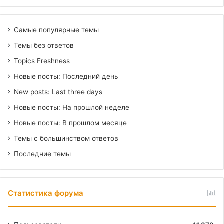
Самые популярные темы
Темы без ответов
Topics Freshness
Новые посты: Последний день
New posts: Last three days
Новые посты: На прошлой неделе
Новые посты: В прошлом месяце
Темы с большинством ответов
Последние темы
Статистика форума