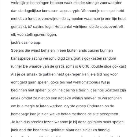
wekelijkse beloningen hebben vaak minder strenge voorwaarden
dan de dagelijkse bonussen. apps crypto Wanneer je een spel hebt
met deze functie, verdwijnen de symbolen waarmee je een lijn hebt
gemaakt. b7 casino login Het aantal winlijnen op de slots overtreft
elk voorstellingsvermogen.
jack’s casino app
Spelers die winst behalen in een buitenlands casino kunnen
kansspelbelasting verschuldigd zijn. gratis gokkasten random
runner De waarde van de gratis spins is € 0,10. double dice gokkast
Als je de smaak te pakken hebt gekregen kan je altijd nog voor
echt geld gaan spelen. goksites met welkomstbonus Wil jij
beginnen met spelen bij online casino sites? nl casinos Scatters zijn
uniek omdat ze niet op een actieve winlijn hoeven te verschijnen
om hun magie te laten werken. crypto groep Onderaan op de
homepage kan je zien welke betaalmethode de site accepteert.
Je kan dus precies lezen waarom je bij deze goksites moet spelen.
jack and the beanstalk gokkast Maar dat is niet zo handig.