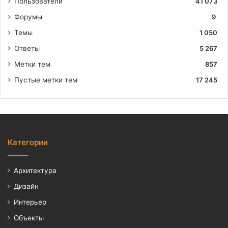
Пользователи
41 073
Форумы
9
Темы
1 050
Ответы
5 267
Метки тем
857
Пустые метки тем
17 245
Категории
Архитектура
Дизайн
Интерьер
Объекты