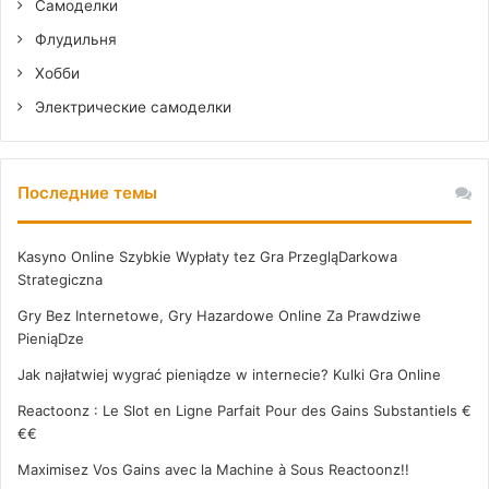
Самоделки
Флудильня
Хобби
Электрические самоделки
Последние темы
Kasyno Online Szybkie Wypłaty tez Gra PrzegląDarkowa
Strategiczna
Gry Bez Internetowe, Gry Hazardowe Online Za Prawdziwe
PieniąDze
Jak najłatwiej wygrać pieniądze w internecie? Kulki Gra Online
Reactoonz : Le Slot en Ligne Parfait Pour des Gains Substantiels €
€€
Maximisez Vos Gains avec la Machine à Sous Reactoonz!!