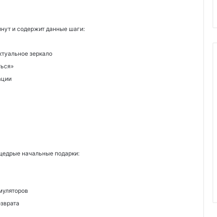
нут и содержит данные шаги:
актуальное зеркало
ться»
ации
щедрые начальные подарки:
муляторов
зврата