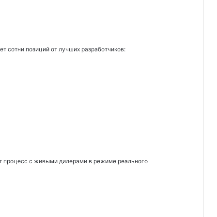
ет сотни позиций от лучших разработчиков:
ет процесс с живыми дилерами в режиме реального