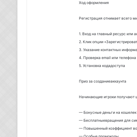
Ход оформления
Регистрация отнимает всего ми
1. Вход на главный ресурс или 
2. Клик опции «Зарегистрирова
3. Указание контактных информ
4. Проверка email или телефона
5. Установка кодадоступа
Приз за созданиеаккаунта
Начинающие игроки получают 
— Бонусные деньги на кошелек
— Бесплатныевращения для си
— Повышенный коэффициент во
— Особые промокоды