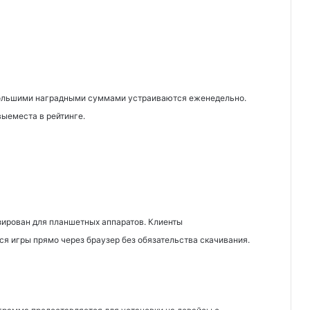
большими наградными суммами устраиваются еженедельно.
ыеместа в рейтинге.
зирован для планшетных аппаратов. Клиенты
я игры прямо через браузер без обязательства скачивания.