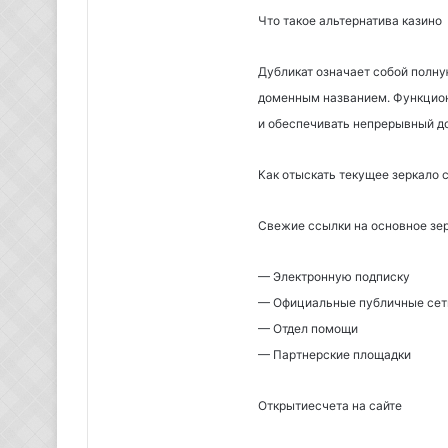
Что такое альтернатива казино
Дубликат означает собой полну
доменным названием. Функцион
и обеспечивать непрерывный д
Как отыскать текущее зеркало 
Свежие ссылки на основное зе
— Электронную подписку
— Официальные публичные сет
— Отдел помощи
— Партнерские площадки
Открытиесчета на сайте