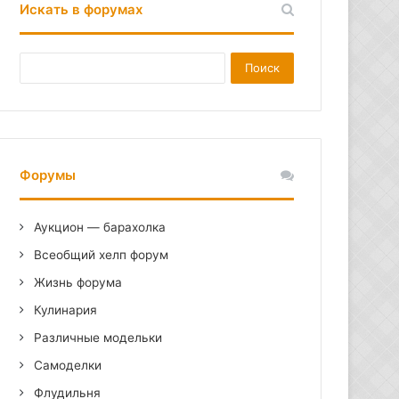
Искать в форумах
Форумы
Аукцион — барахолка
Всеобщий хелп форум
Жизнь форума
Кулинария
Различные модельки
Самоделки
Флудильня