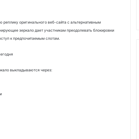
ю реплику оригинального веб-сайта с альтернативным
ирующее зеркало дает участникам преодолевать блокировки
оступ к предпочитаемым слотам.
сегодня
ркало выкладываются через:
и