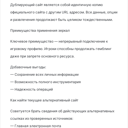
Дублирующий сайт является собой идентичную копию
официального сайта с другим URL адресом. Все данные, опции
и развлечения продолжают быть целиком тождественными.
Преимущества применения зеркал
Ключевое преимущество — непрерывный подключение к
игровому профилю. Игроки способны продолжать гемблинг
даже при запрете основного ресурса.
Добавочные выгоды:
— Сохранение всех личных информации
— Возможность полного инструментария
— Надежность операций
Как найти текущее альтернативный сайт
Советуется брать сведения об действующих альтернативных
ссылках из проверенных источников:
— Главная электронная почта