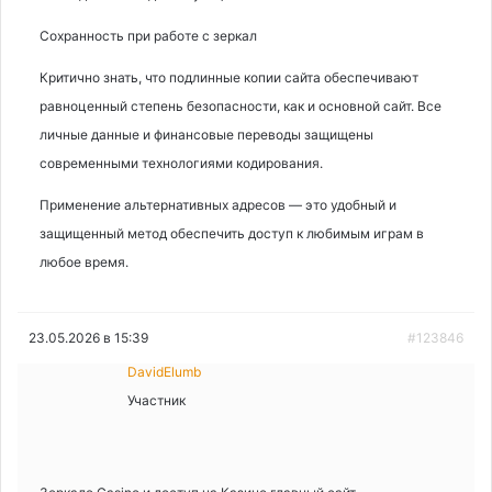
Сохранность при работе с зеркал
Критично знать, что подлинные копии сайта обеспечивают
равноценный степень безопасности, как и основной сайт. Все
личные данные и финансовые переводы защищены
современными технологиями кодирования.
Применение альтернативных адресов — это удобный и
защищенный метод обеспечить доступ к любимым играм в
любое время.
23.05.2026 в 15:39
#123846
DavidElumb
Участник