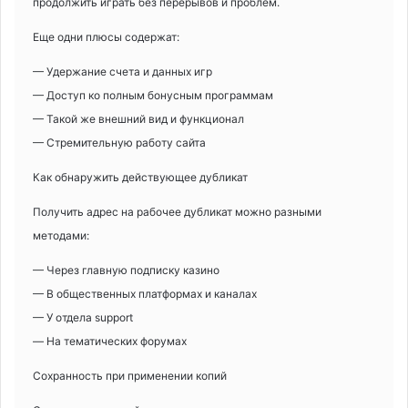
продолжить играть без перерывов и проблем.
Еще одни плюсы содержат:
— Удержание счета и данных игр
— Доступ ко полным бонусным программам
— Такой же внешний вид и функционал
— Стремительную работу сайта
Как обнаружить действующее дубликат
Получить адрес на рабочее дубликат можно разными
методами:
— Через главную подписку казино
— В общественных платформах и каналах
— У отдела support
— На тематических форумах
Сохранность при применении копий