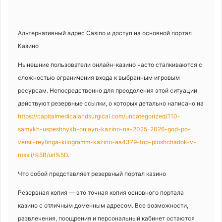
Альтернативный адрес Casino и доступ на основной портал
Казино
Нынешние пользователи онлайн-казино часто сталкиваются с
сложностью ограничения входа к выбранным игровым
ресурсам. Непосредственно для преодоления этой ситуации
действуют резервные ссылки, о которых детально написано на
https://capitalmedicalandsurgical.com/uncategorized/110-
samykh-uspeshnykh-onlayn-kazino-na-2025-2026-god-po-
versii-reytinga-kilogramm-kazino-aa4379-top-ploshchadok-v-
rossii/%5B/url%5D
.
Что собой представляет резервный портал казино
Резервная копия — это точная копия основного портала
казино с отличным доменным адресом. Все возможности,
развлечения, поощрения и персональный кабинет остаются