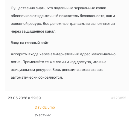
Существенно знать, что подлинные зеркальные копии
обеспечивают идентичный показатель безопасности, как и
основной ресурс. Все денежные транзакции выполняются
через защищенное канал.
Вход на главный сайт
Алгоритм входа через альтернативный адрес максимально
легка. Применяйте те же логин и код доступа, что и на
официальном ресурсе. Весь депозит и архив ставок
автоматически обновляются.
23.05.2026 в 22:39
#123855
DavidElumb
Участник