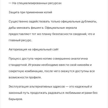
— На специализированных ресурсах
Защита при применении копий
Существенно задействовать только официальные дубликаты,
дабы миновать фишинга. Официальные зеркала
предоставляют тот же планку безопасности сведений, что и
главный ресурс.
Авторизация на официальный сайт
Процесс доступа через копию совершенно аналогична
стандартной. Игрокам необходимо ввести свой никнейм и
секретную комбинацию, после чего окажутся доступны все
возможности профиля.
Эксплуатация альтернативных адресов — это надежный и
законный путь продолжать радоваться любимыми играми без
барьеров.