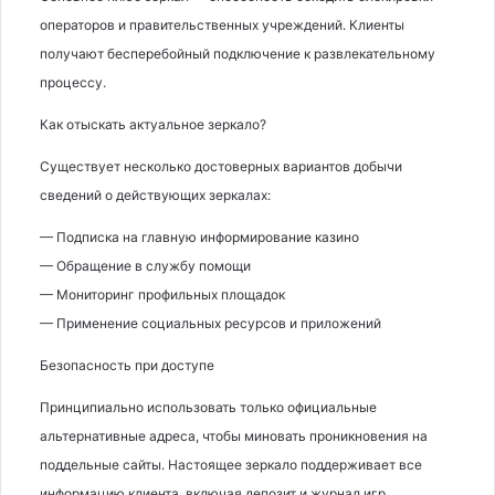
операторов и правительственных учреждений. Клиенты
получают бесперебойный подключение к развлекательному
процессу.
Как отыскать актуальное зеркало?
Существует несколько достоверных вариантов добычи
сведений о действующих зеркалах:
— Подписка на главную информирование казино
— Обращение в службу помощи
— Мониторинг профильных площадок
— Применение социальных ресурсов и приложений
Безопасность при доступе
Принципиально использовать только официальные
альтернативные адреса, чтобы миновать проникновения на
поддельные сайты. Настоящее зеркало поддерживает все
информацию клиента, включая депозит и журнал игр.