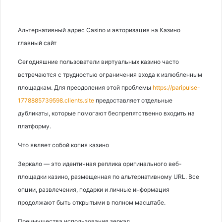
Альтернативный адрес Casino и авторизация на Казино
главный сайт
Сегодняшние пользователи виртуальных казино часто
встречаются с трудностью ограничения входа к излюбленным
площадкам. Для преодоления этой проблемы
https://paripulse-
1778885739598.clients.site
предоставляет отдельные
дубликаты, которые помогают беспрепятственно входить на
платформу.
Что являет собой копия казино
Зеркало — это идентичная реплика оригинального веб-
площадки казино, размещенная по альтернативному URL. Все
опции, развлечения, подарки и личные информация
продолжают быть открытыми в полном масштабе.
Преимущества использования зеркал