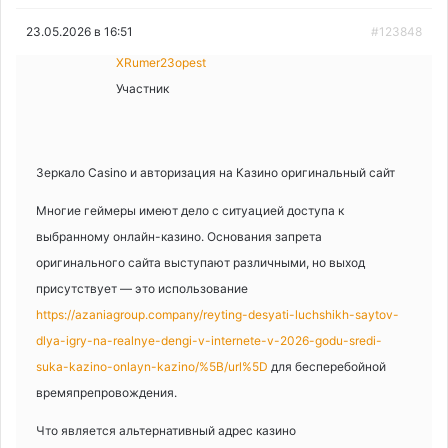
23.05.2026 в 16:51
#123848
XRumer23opest
Участник
Зеркало Casino и авторизация на Казино оригинальный сайт
Многие геймеры имеют дело с ситуацией доступа к
выбранному онлайн-казино. Основания запрета
оригинального сайта выступают различными, но выход
присутствует — это использование
https://azaniagroup.company/reyting-desyati-luchshikh-saytov-
dlya-igry-na-realnye-dengi-v-internete-v-2026-godu-sredi-
suka-kazino-onlayn-kazino/%5B/url%5D
для бесперебойной
времяпрепровождения.
Что является альтернативный адрес казино