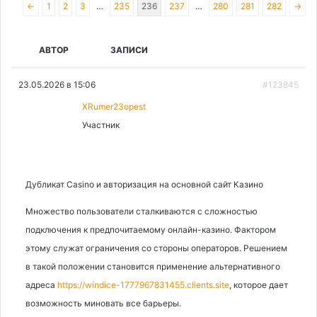
←
1
2
3
…
235
236
237
…
280
281
282
→
АВТОР
ЗАПИСИ
23.05.2026 в 15:06
#123845
XRumer23opest
Участник
Дубликат Casino и авторизация на основной сайт Казино
Множество пользователи сталкиваются с сложностью
подключения к предпочитаемому онлайн-казино. Фактором
этому служат ограничения со стороны операторов. Решением
в такой положении становится применение альтернативного
адреса
https://windice-1777967831455.clients.site
, которое дает
возможность миновать все барьеры.