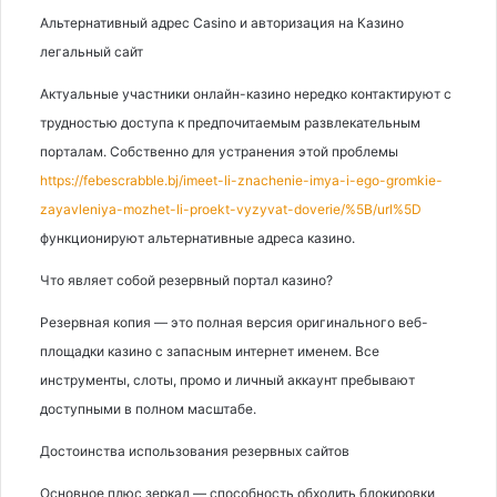
Альтернативный адрес Casino и авторизация на Казино
легальный сайт
Актуальные участники онлайн-казино нередко контактируют с
трудностью доступа к предпочитаемым развлекательным
порталам. Собственно для устранения этой проблемы
https://febescrabble.bj/imeet-li-znachenie-imya-i-ego-gromkie-
zayavleniya-mozhet-li-proekt-vyzyvat-doverie/%5B/url%5D
функционируют альтернативные адреса казино.
Что являет собой резервный портал казино?
Резервная копия — это полная версия оригинального веб-
площадки казино с запасным интернет именем. Все
инструменты, слоты, промо и личный аккаунт пребывают
доступными в полном масштабе.
Достоинства использования резервных сайтов
Основное плюс зеркал — способность обходить блокировки