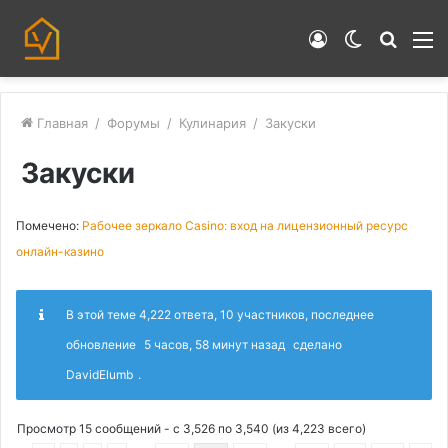
Войти
Switch
Искат
М
skin
Главная
/
Форумы
/
Кулинария
/
Закуски
Закуски
Помечено:
Рабочее зеркало Casino: вход на лицензионный ресурс
онлайн-казино
В этой теме 4,222 ответа, 10 участников, последнее
обновление
5 часов, 58 минут назад
сделано
DavidElumb
.
Просмотр 15 сообщений - с 3,526 по 3,540 (из 4,223 всего)