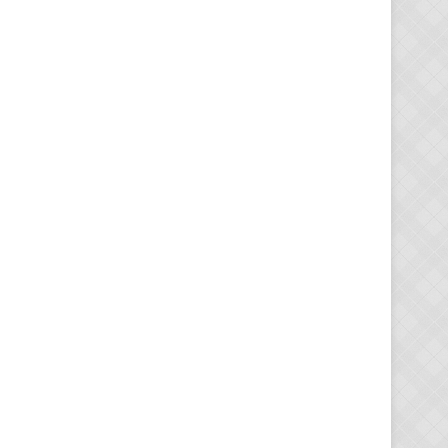
_
_
_
_
_
_
_
_
_
_
_
_
_
_
_
_
_