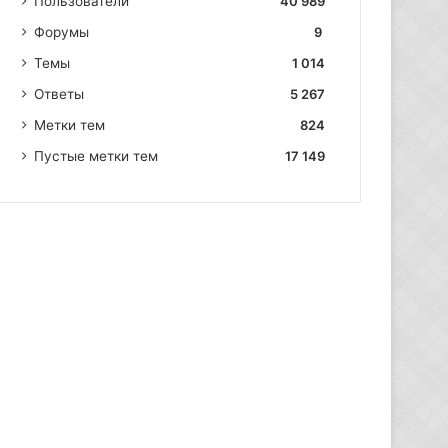
Пользователи
40 989
Форумы
9
Темы
1 014
Ответы
5 267
Метки тем
824
Пустые метки тем
17 149
с
п
raDow
а
астник
с
и
б
о