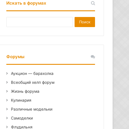
Искать в форумах
ТОР
З
А
П
И
С
И
Форумы
Аукцион — барахолка
Всеобщий хелп форум
Жизнь форума
Кулинария
Различные модельки
Самоделки
Флудильня