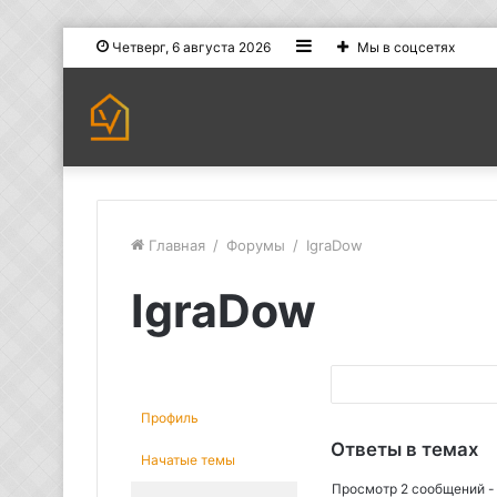
Sidebar
Четверг, 6 августа 2026
Мы в соцсетях
Главная
/
Форумы
/
IgraDow
IgraDow
П
о
Профиль
и
Ответы в темах
Начатые темы
с
Просмотр 2 сообщений - с
к