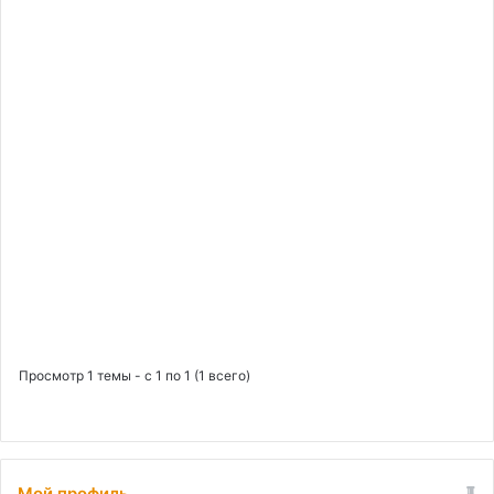
:
а
е
л
к
Просмотр 1 темы - с 1 по 1 (1 всего)
Мой профиль