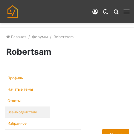
Войти
Switch
Искат
М
skin
Главная
/
Форумы
/
Robertsam
Robertsam
Профиль
Начатые темы
Ответы
Взаимодействие
Избранное
П