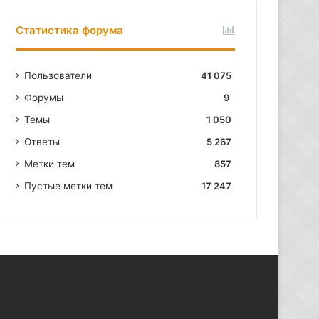
Статистика форума
Пользователи
41 075
Форумы
9
Темы
1 050
Ответы
5 267
Метки тем
857
Пустые метки тем
17 247