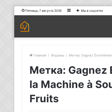
Sidebar
Пятница, 7 августа 2026
Мы в соцсетях
Главная
/
Форумы
/
Метка: Gagnez Énormément 
Метка: Gagnez
la Machine à Sou
Fruits