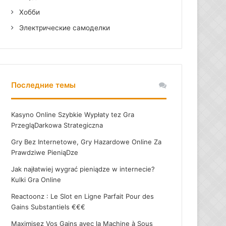
Хобби
Электрические самоделки
Последние темы
Kasyno Online Szybkie Wypłaty tez Gra
PrzegląDarkowa Strategiczna
Gry Bez Internetowe, Gry Hazardowe Online Za
Prawdziwe PieniąDze
Jak najłatwiej wygrać pieniądze w internecie?
Kulki Gra Online
Reactoonz : Le Slot en Ligne Parfait Pour des
Gains Substantiels €€€
Maximisez Vos Gains avec la Machine à Sous