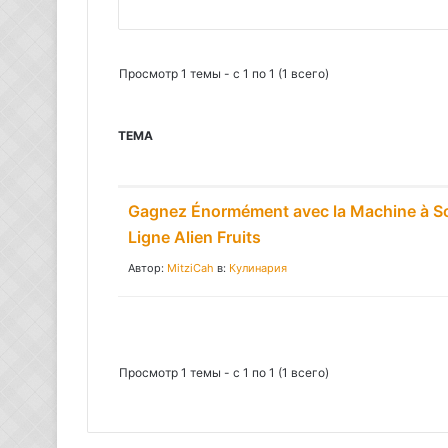
П
о
и
Просмотр 1 темы - с 1 по 1 (1 всего)
с
к
ТЕМА
:
Gagnez Énormément avec la Machine à S
Ligne Alien Fruits
Автор:
MitziCah
в:
Кулинария
Просмотр 1 темы - с 1 по 1 (1 всего)