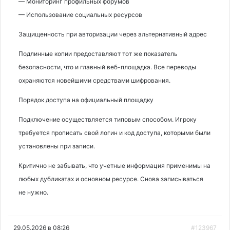
— Мониторинг профильных форумов
— Использование социальных ресурсов
Защищенность при авторизации через альтернативный адрес
Подлинные копии предоставляют тот же показатель
безопасности, что и главный веб-площадка. Все переводы
охраняются новейшими средствами шифрования.
Порядок доступа на официальный площадку
Подключение осуществляется типовым способом. Игроку
требуется прописать свой логин и код доступа, которыми были
установлены при записи.
Критично не забывать, что учетные информация применимы на
любых дубликатах и основном ресурсе. Снова записываться
не нужно.
29.05.2026 в 08:26
#123967