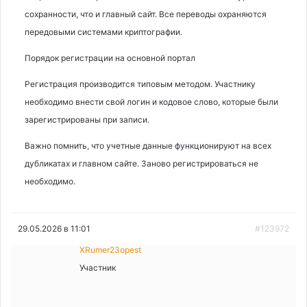
сохранности, что и главный сайт. Все переводы охраняются
передовыми системами криптографии.
Порядок регистрации на основной портал
Регистрация производится типовым методом. Участнику
необходимо внести свой логин и кодовое слово, которые были
зарегистрированы при записи.
Важно помнить, что учетные данные функционируют на всех
дубликатах и главном сайте. Заново регистрироваться не
необходимо.
29.05.2026 в 11:01
#123972
XRumer23opest
Участник