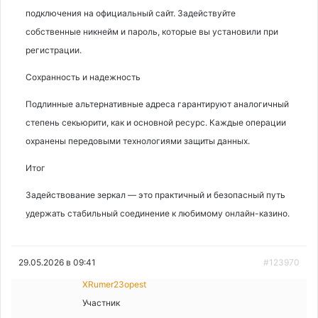
подключения на официальный сайт. Задействуйте
собственные никнейм и пароль, которые вы установили при
регистрации.
Сохранность и надежность
Подлинные альтернативные адреса гарантируют аналогичный
степень секьюрити, как и основной ресурс. Каждые операции
охранены передовыми технологиями защиты данных.
Итог
Задействование зеркал — это практичный и безопасный путь
удержать стабильный соединение к любимому онлайн-казино.
29.05.2026 в 09:41
#123970
XRumer23opest
Участник