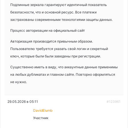
Подлинные зеркала гарантируют идентичный показатель
безопасности, что и основной ресурс. Все платежи
застрахованы современными технологиями защиты данных.
Процесс авторизации на официальный сайт
Авторизация производится привычным образом.
Пользователю требуется указать свой логин и секретный
ключ, которые были были заведены при регистрации.
Существенно иметь в виду, что аккаунтные данные применимы
на любых дубликатах и главном сайте. Повторно оформляться
не нужно.
29.05.2026 в 05:11
#123961
DavidElumb
Участник