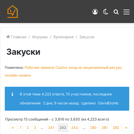
Войти
Switch
Искат
М
skin
Главная
/
Форумы
/
Кулинария
/
Закуски
Закуски
Помечено:
Рабочее зеркало Casino: вход на лицензионный ресурс
онлайн-казино
В этой теме 4,222 ответа, 10 участников, последнее
обновление
2 дня, 9 часов назад
сделано
DavidElumb
.
Просмотр 15 сообщений - с 3,616 по 3,630 (из 4,223 всего)
←
1
2
3
…
241
242
243
…
280
281
282
→