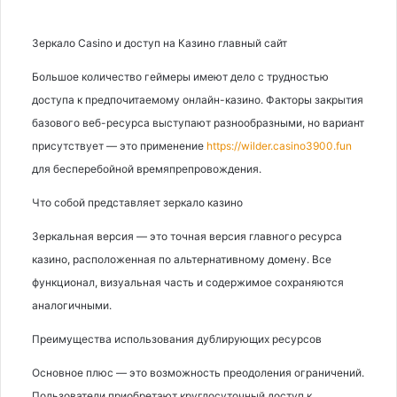
Зеркало Casino и доступ на Казино главный сайт
Большое количество геймеры имеют дело с трудностью
доступа к предпочитаемому онлайн-казино. Факторы закрытия
базового веб-ресурса выступают разнообразными, но вариант
присутствует — это применение
https://wilder.casino3900.fun
для бесперебойной времяпрепровождения.
Что собой представляет зеркало казино
Зеркальная версия — это точная версия главного ресурса
казино, расположенная по альтернативному домену. Все
функционал, визуальная часть и содержимое сохраняются
аналогичными.
Преимущества использования дублирующих ресурсов
Основное плюс — это возможность преодоления ограничений.
Пользователи приобретают круглосуточный доступ к