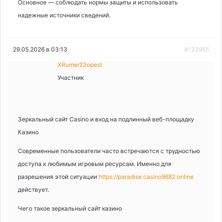
Основное — соблюдать нормы защиты и использовать
надежные источники сведений.
29.05.2026 в 03:13
#123955
XRumer23opest
Участник
Зеркальный сайт Casino и вход на подлинный веб-площадку
Казино
Современные пользователи часто встречаются с трудностью
доступа к любимым игровым ресурсам. Именно для
разрешения этой ситуации
https://paradise.casino9682.online
действует.
Чего такое зеркальный сайт казино