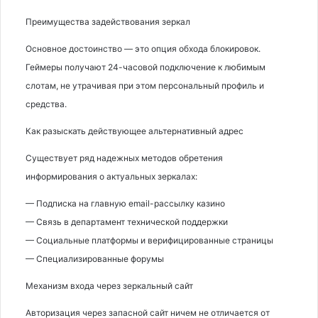
Преимущества задействования зеркал
Основное достоинство — это опция обхода блокировок.
Геймеры получают 24-часовой подключение к любимым
слотам, не утрачивая при этом персональный профиль и
средства.
Как разыскать действующее альтернативный адрес
Существует ряд надежных методов обретения
информирования о актуальных зеркалах:
— Подписка на главную email-рассылку казино
— Связь в департамент технической поддержки
— Социальные платформы и верифицированные страницы
— Специализированные форумы
Механизм входа через зеркальный сайт
Авторизация через запасной сайт ничем не отличается от