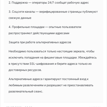
2. Поддержка — операторы 24/7 сообщат рабочую адрес
3. Соцсети каналы — верифицированные страницы публикуют
свежую данные
4. Профильные площадки — опытные пользователи
распространяют действующими адресами
Защита при работе альтернативных адресов
Необходимо пользоваться только настоящие зеркала, чтобы
исключить попадания на фишинговые площадки. Убеждайтесь
в присутствии SSL-шифрования и берите адреса только из
достоверных ресурсов.
Альтернативные адреса гарантируют постоянный вход к
любимым развлечениям и разрешают не приостанавливать
развлекательный сеанс.