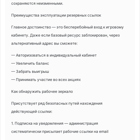
сохраняются неизменными.
Преимущества эксплуатации резервных ссылок
Главное достоинство — это бесперебойный вход к игровому
кабинету. Даже если базовый ресурс заблокирован, через
альтернативный адрес вы сможете:
— Авторизоваться в индивидуальный кабинет
— Увеличить баланс
— Забрать выигрыш
— Принимать участие во всех акциях
Как обнаружить рабочее зеркало
Присутствует ряд безопасных путей нахождения
действующей ссылки:
1. Подписка на уведомления — администрация
систематически присылает рабочие ссылки на email