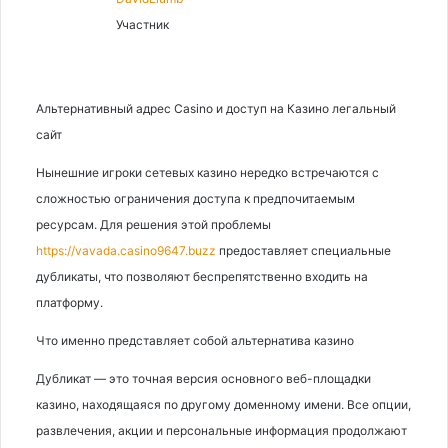
Участник
Альтернативный адрес Casino и доступ на Казино легальный
сайт
Нынешние игроки сетевых казино нередко встречаются с
сложностью ограничения доступа к предпочитаемым
ресурсам. Для решения этой проблемы
https://vavada.casino9647.buzz
предоставляет специальные
дубликаты, что позволяют беспрепятственно входить на
платформу.
Что именно представляет собой альтернатива казино
Дубликат — это точная версия основного веб-площадки
казино, находящаяся по другому доменному имени. Все опции,
развлечения, акции и персональные информация продолжают