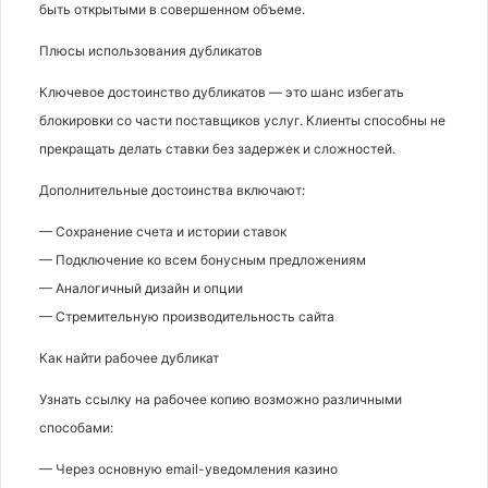
быть открытыми в совершенном объеме.
Плюсы использования дубликатов
Ключевое достоинство дубликатов — это шанс избегать
блокировки со части поставщиков услуг. Клиенты способны не
прекращать делать ставки без задержек и сложностей.
Дополнительные достоинства включают:
— Сохранение счета и истории ставок
— Подключение ко всем бонусным предложениям
— Аналогичный дизайн и опции
— Стремительную производительность сайта
Как найти рабочее дубликат
Узнать ссылку на рабочее копию возможно различными
способами:
— Через основную email-уведомления казино