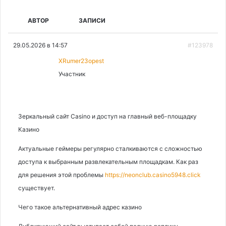
АВТОР
ЗАПИСИ
29.05.2026 в 14:57
#123978
XRumer23opest
Участник
Зеркальный сайт Casino и доступ на главный веб-площадку
Казино
Актуальные геймеры регулярно сталкиваются с сложностью
доступа к выбранным развлекательным площадкам. Как раз
для решения этой проблемы
https://neonclub.casino5948.click
существует.
Чего такое альтернативный адрес казино