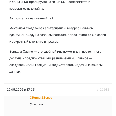
и деньги. Контролируйте наличие SSL-сертификата и
корректность дизайна.
Авторизация на главный сайт
Механизм входа через альтернативный адрес целиком
идентичен входу на главном портале. Используйте те же логин
и секретный ключ, что и прежде.
Зеркала Casino — это удобный инструмент для постоянного
доступа к предпочитаемым развлечениям. Главное —
следовать нормы защиты и задействовать надежные каналы
данных.
29.05.2026 в 17:35
#123982
XRumer23opest
Участник