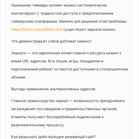
Нынешние геймеры онлайн-казино систематически
контактируют с трудностью доступа к предпочитаемым
геймерским платформам. Именно для решения этой проблемы
https://fenix.casino5948.click
существуют зеркала казино.
Что демонстрирует собой дубликат казино?
Зеркало — это идентичная копия главного ресурса казино с
иным URL адресом. Все опции, игры, поощрения и
персональный кабинет остаются доступными в стопроцентном
объеме.
Выгоды применения альтернативных адресов
Главное превосходство зеркал — возможность преодолевать
заграждения поставщиков и правительственных органов.
Клиенты получают бесперебойный подключение к
развлекательному процессу.
Как разыскать действующее резервный сайт?