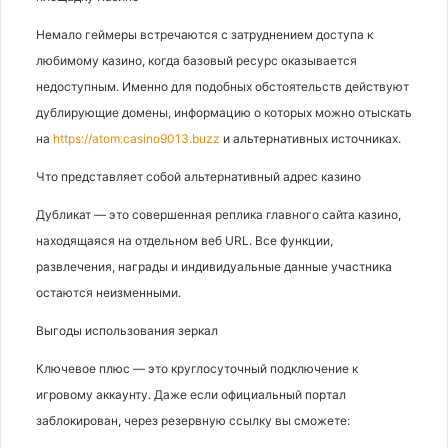
Немало геймеры встречаются с затруднением доступа к
любимому казино, когда базовый ресурс оказывается
недоступным. Именно для подобных обстоятельств действуют
дублирующие домены, информацию о которых можно отыскать
на
https://atom.casino9013.buzz
и альтернативных источниках.
Что представляет собой альтернативный адрес казино
Дубликат — это совершенная реплика главного сайта казино,
находящаяся на отдельном веб URL. Все функции,
развлечения, награды и индивидуальные данные участника
остаются неизменными.
Выгоды использования зеркал
Ключевое плюс — это круглосуточный подключение к
игровому аккаунту. Даже если официальный портал
заблокирован, через резервную ссылку вы сможете: