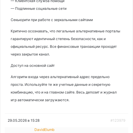
— Клиентская служба помощи
— Подлинные социальные сети
Секьюрити при работе с зеркальными сайтами
Критично осознавать, что легальные альтернативные порталы
гарантируют идентичный степень безопасности, как и
официальный ресурс. Все финансовые транзакции проходят
через закрытое канал.
Доступ на основной сайт
Алгоритм входа через альтернативный адрес предельно
проста. Используйте те же учетные данные и секретную
комбинацию, что и на главном сайте. Весь депозит и журнал
игр автоматически загружаются.
29.05.2026 в 15:28
#123979
DavidElumb