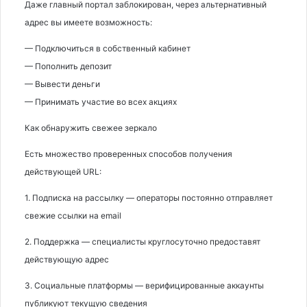
Даже главный портал заблокирован, через альтернативный
адрес вы имеете возможность:
— Подключиться в собственный кабинет
— Пополнить депозит
— Вывести деньги
— Принимать участие во всех акциях
Как обнаружить свежее зеркало
Есть множество проверенных способов получения
действующей URL:
1. Подписка на рассылку — операторы постоянно отправляет
свежие ссылки на email
2. Поддержка — специалисты круглосуточно предоставят
действующую адрес
3. Социальные платформы — верифицированные аккаунты
публикуют текущую сведения