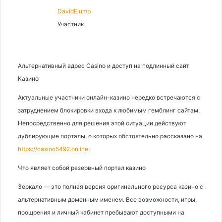
DavidElumb
Участник
Альтернативный адрес Casino и доступ на подлинный сайт
Казино
Актуальные участники онлайн-казино нередко встречаются с
затруднением блокировки входа к любимым гемблинг сайтам.
Непосредственно для решения этой ситуации действуют
дублирующие порталы, о которых обстоятельно рассказано на
https://casino5492.online
.
Что являет собой резервный портал казино
Зеркало — это полная версия оригинального ресурса казино с
альтернативным доменным именем. Все возможности, игры,
поощрения и личный кабинет пребывают доступными на