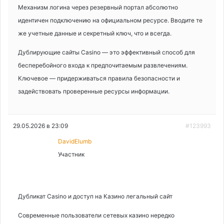
Механизм логина через резервный портал абсолютно
идентичен подключению на официальном ресурсе. Вводите те
же учетные данные и секретный ключ, что и всегда.
Дублирующие сайты Casino — это эффективный способ для
бесперебойного входа к предпочитаемым развлечениям.
Ключевое — придерживаться правила безопасности и
задействовать проверенные ресурсы информации.
29.05.2026 в 23:09
#123993
DavidElumb
Участник
Дубликат Casino и доступ на Казино легальный сайт
Современные пользователи сетевых казино нередко