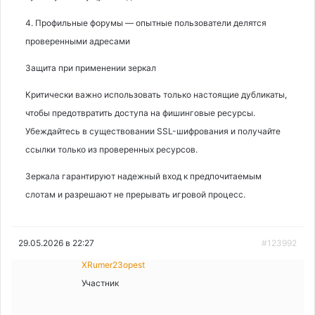
4. Профильные форумы — опытные пользователи делятся
проверенными адресами
Защита при применении зеркал
Критически важно использовать только настоящие дубликаты,
чтобы предотвратить доступа на фишинговые ресурсы.
Убеждайтесь в существовании SSL-шифрования и получайте
ссылки только из проверенных ресурсов.
Зеркала гарантируют надежный вход к предпочитаемым
слотам и разрешают не прерывать игровой процесс.
29.05.2026 в 22:27
#123992
XRumer23opest
Участник