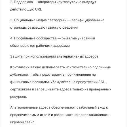
2. Поддержка — операторы круглосуточно выдадут
действующую URL
3. Социальные медиа платформы — верифицированные
страницы размещают свежую сведения
4. Профильные сообщества — бывалые участники
обмениваются рабочими адресами
Защита при использовании альтернативных адресов
Критически важно использовать исключительно подлинные
дубликаты, чтобы предотвратить проникновения на
фишинговые площадки. Убеждайтесь в присутствии SSL-
сертификата и запрашивайте адреса только из проверенных
ресурсов.
Альтернативные адреса обеспечивают стабильный вход к
предпочитаемым играм и разрешают не приостанавливать
игровой сеанс.