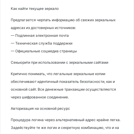
Как найти текущее зеркало
Предлагается черпать информацию об свежих зеркальных
адресах из достоверных источников:
— Подлинная электронная почта
— Техническая служба поддержки
— Официальные соцмедиа страницы
Секьюрити при использовании с зеркальными сайтами
Критично понимать, что легальные зеркальные копии
обеспечивают идентичный показатель безопасности, как и
основной сайт. Все денежные транзакции осуществляются
через шифрованное соединение.
Авторизация на основной ресурс
Процедура логина через альтернативный адрес крайне легка.
Задействуйте те же логин и секретную комбинацию, что и на