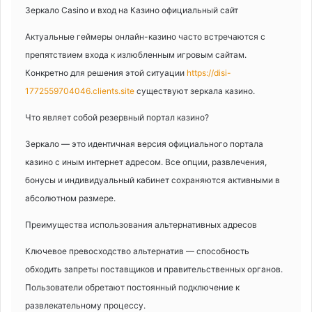
Зеркало Casino и вход на Казино официальный сайт
Актуальные геймеры онлайн-казино часто встречаются с
препятствием входа к излюбленным игровым сайтам.
Конкретно для решения этой ситуации
https://disi-
1772559704046.clients.site
существуют зеркала казино.
Что являет собой резервный портал казино?
Зеркало — это идентичная версия официального портала
казино с иным интернет адресом. Все опции, развлечения,
бонусы и индивидуальный кабинет сохраняются активными в
абсолютном размере.
Преимущества использования альтернативных адресов
Ключевое превосходство альтернатив — способность
обходить запреты поставщиков и правительственных органов.
Пользователи обретают постоянный подключение к
развлекательному процессу.