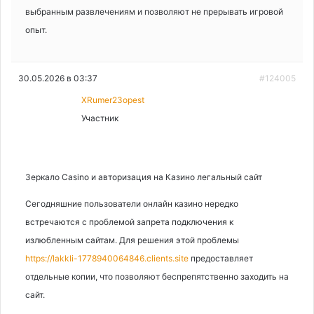
выбранным развлечениям и позволяют не прерывать игровой
опыт.
30.05.2026 в 03:37
#124005
XRumer23opest
Участник
Зеркало Casino и авторизация на Казино легальный сайт
Сегодняшние пользователи онлайн казино нередко
встречаются с проблемой запрета подключения к
излюбленным сайтам. Для решения этой проблемы
https://lakkli-1778940064846.clients.site
предоставляет
отдельные копии, что позволяют беспрепятственно заходить на
сайт.