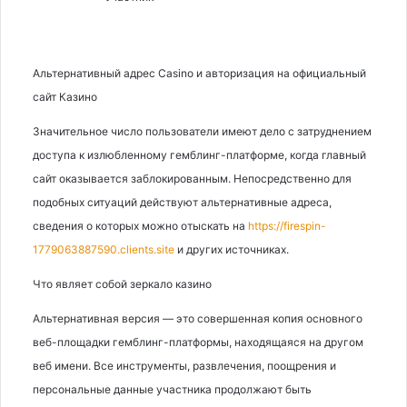
Альтернативный адрес Casino и авторизация на официальный
сайт Казино
Значительное число пользователи имеют дело с затруднением
доступа к излюбленному гемблинг-платформе, когда главный
сайт оказывается заблокированным. Непосредственно для
подобных ситуаций действуют альтернативные адреса,
сведения о которых можно отыскать на
https://firespin-
1779063887590.clients.site
и других источниках.
Что являет собой зеркало казино
Альтернативная версия — это совершенная копия основного
веб-площадки гемблинг-платформы, находящаяся на другом
веб имени. Все инструменты, развлечения, поощрения и
персональные данные участника продолжают быть