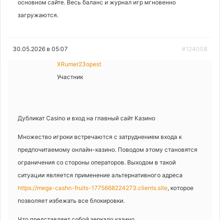
основном сайте. Весь баланс и журнал игр мгновенно
загружаются.
30.05.2026 в 05:07
#124008
XRumer23opest
Участник
Дубликат Casino и вход на главный сайт Казино
Множество игроки встречаются с затруднением входа к
предпочитаемому онлайн-казино. Поводом этому становятся
ограничения со стороны операторов. Выходом в такой
ситуации является применение альтернативного адреса
https://mega-cashn-fruits-1775668224273.clients.site
, которое
позволяет избежать все блокировки.
Что представляет собой зеркало казино