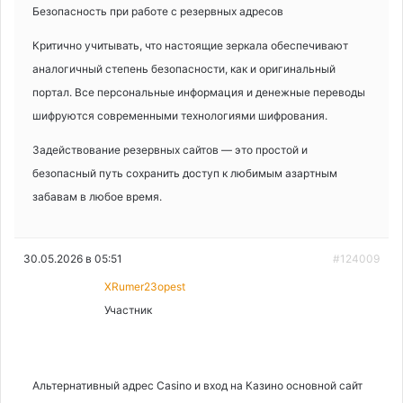
Безопасность при работе с резервных адресов
Критично учитывать, что настоящие зеркала обеспечивают
аналогичный степень безопасности, как и оригинальный
портал. Все персональные информация и денежные переводы
шифруются современными технологиями шифрования.
Задействование резервных сайтов — это простой и
безопасный путь сохранить доступ к любимым азартным
забавам в любое время.
30.05.2026 в 05:51
#124009
XRumer23opest
Участник
Альтернативный адрес Casino и вход на Казино основной сайт