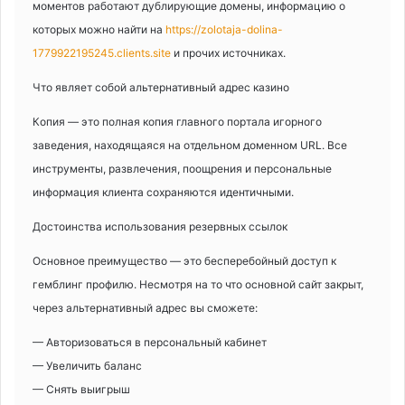
моментов работают дублирующие домены, информацию о
которых можно найти на
https://zolotaja-dolina-
1779922195245.clients.site
и прочих источниках.
Что являет собой альтернативный адрес казино
Копия — это полная копия главного портала игорного
заведения, находящаяся на отдельном доменном URL. Все
инструменты, развлечения, поощрения и персональные
информация клиента сохраняются идентичными.
Достоинства использования резервных ссылок
Основное преимущество — это бесперебойный доступ к
гемблинг профилю. Несмотря на то что основной сайт закрыт,
через альтернативный адрес вы сможете:
— Авторизоваться в персональный кабинет
— Увеличить баланс
— Снять выигрыш