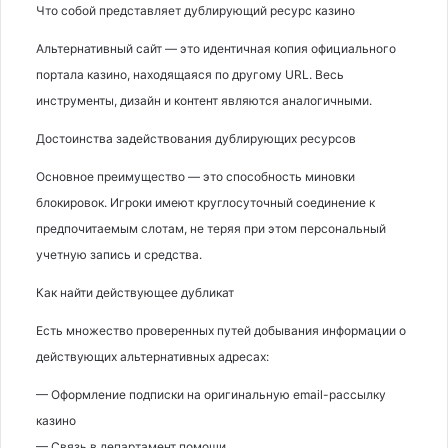
Что собой представляет дублирующий ресурс казино
Альтернативный сайт — это идентичная копия официального
портала казино, находящаяся по другому URL. Весь
инструменты, дизайн и контент являются аналогичными.
Достоинства задействования дублирующих ресурсов
Основное преимущество — это способность миновки
блокировок. Игроки имеют круглосуточный соединение к
предпочитаемым слотам, не теряя при этом персональный
учетную запись и средства.
Как найти действующее дубликат
Есть множество проверенных путей добывания информации о
действующих альтернативных адресах:
— Оформление подписки на оригинальную email-рассылку
казино
— Связь в департамент помощи