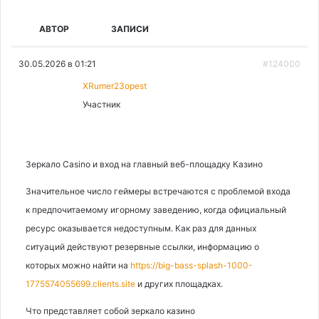
АВТОР
ЗАПИСИ
30.05.2026 в 01:21
#124000
XRumer23opest
Участник
Зеркало Casino и вход на главный веб-площадку Казино
Значительное число геймеры встречаются с проблемой входа
к предпочитаемому игорному заведению, когда официальный
ресурс оказывается недоступным. Как раз для данных
ситуаций действуют резервные ссылки, информацию о
которых можно найти на
https://big-bass-splash-1000-
1775574055699.clients.site
и других площадках.
Что представляет собой зеркало казино