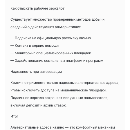
Как отыскать рабочее зеркало?
Существует множество проверенных методов добычи
сведений о действующих альтернативах:
— Подписка на официальную рассылку казино
— Контакт в сервис помощи
— Мониторинг специализированных площадок
— Задействование социальных платформ и программ
Надежность при авторизации
Критично применять только надежные альтернативные адреса,
чтобы исключить доступа на мошеннические площадки.
Подлинное зеркало сохраняет все данные пользователя,
включая депозит и архив ставок.
Итог
Альтернативные адреса казино — это комфортный механизм