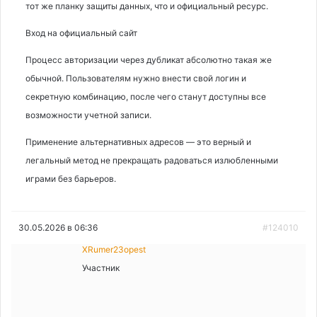
тот же планку защиты данных, что и официальный ресурс.
Вход на официальный сайт
Процесс авторизации через дубликат абсолютно такая же
обычной. Пользователям нужно внести свой логин и
секретную комбинацию, после чего станут доступны все
возможности учетной записи.
Применение альтернативных адресов — это верный и
легальный метод не прекращать радоваться излюбленными
играми без барьеров.
30.05.2026 в 06:36
#124010
XRumer23opest
Участник