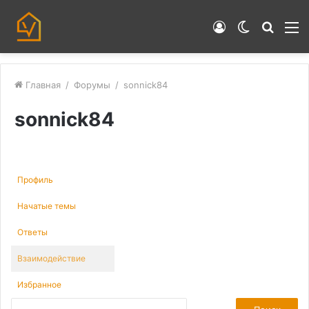
Войти
Switch
Искат
М
skin
Главная
/
Форумы
/
sonnick84
sonnick84
Профиль
Начатые темы
Ответы
Взаимодействие
Избранное
П