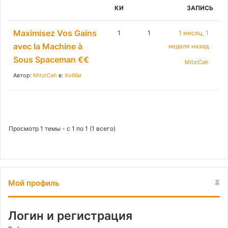
:
КИ
ЗАПИСЬ
Maximisez Vos Gains
1
1
1 месяц, 1
avec la Machine à
неделя назад
Sous Spaceman €€
MitziCah
Автор:
MitziCah
в:
Хобби
Просмотр 1 темы - с 1 по 1 (1 всего)
Мой профиль
Логин и регистрация