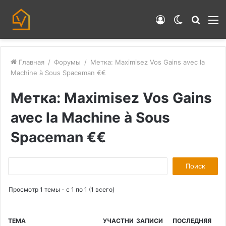
Войти
Switch
Искат
М
skin
Главная
/
Форумы
/
Метка: Maximisez Vos Gains avec la
Machine à Sous Spaceman €€
Метка: Maximisez Vos Gains
avec la Machine à Sous
Spaceman €€
П
о
Просмотр 1 темы - с 1 по 1 (1 всего)
и
с
к
ТЕМА
УЧАСТНИ
ЗАПИСИ
ПОСЛЕДНЯЯ