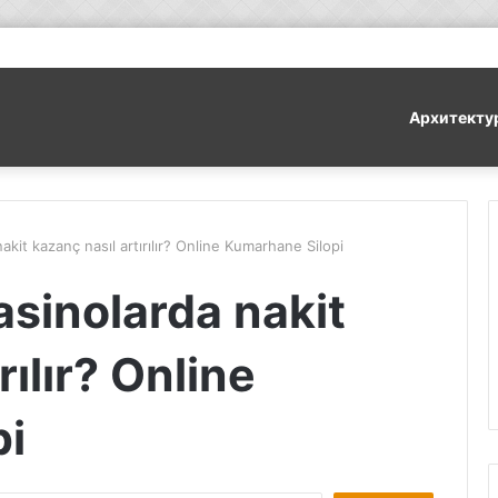
Архитекту
kit kazanç nasıl artırılır? Online Kumarhane Silopi
asinolarda nakit
rılır? Online
pi