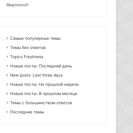
Reactoonz!!
Самые популярные темы
Темы без ответов
Topics Freshness
Новые посты: Последний день
New posts: Last three days
Новые посты: На прошлой неделе
Новые посты: В прошлом месяце
Темы с большинством ответов
Последние темы