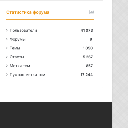
Статистика форума
Пользователи
41 073
Форумы
9
Темы
1 050
Ответы
5 267
Метки тем
857
Пустые метки тем
17 244