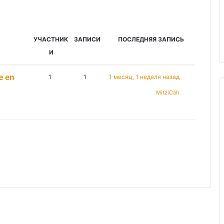
УЧАСТНИК
ЗАПИСИ
ПОСЛЕДНЯЯ ЗАПИСЬ
И
e en
1
1
1 месяц, 1 неделя назад
MitziCah