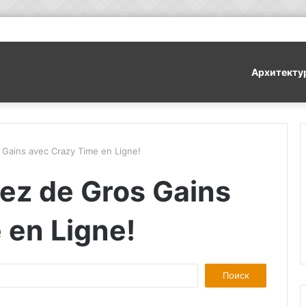
Архитекту
Gains avec Crazy Time en Ligne!
ez de Gros Gains
 en Ligne!