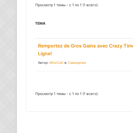
и
Просмотр 1 темы - с 1 по 1 (1 всего)
с
к
ТЕМА
:
Remportez de Gros Gains avec Crazy Tim
Ligne!
Автор:
MitziCah
в:
Самоделки
Просмотр 1 темы - с 1 по 1 (1 всего)