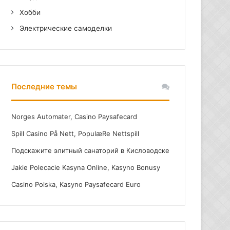
Хобби
Электрические самоделки
Последние темы
Norges Automater, Casino Paysafecard
Spill Casino På Nett, PopulæRe Nettspill
Подскажите элитный санаторий в Кисловодске
Jakie Polecacie Kasyna Online, Kasyno Bonusy
Casino Polska, Kasyno Paysafecard Euro