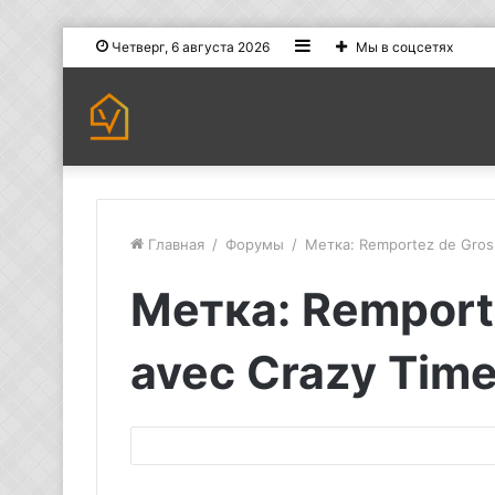
Sidebar
Четверг, 6 августа 2026
Мы в соцсетях
Главная
/
Форумы
/
Метка: Remportez de Gros 
Метка: Remport
avec Crazy Time
П
о