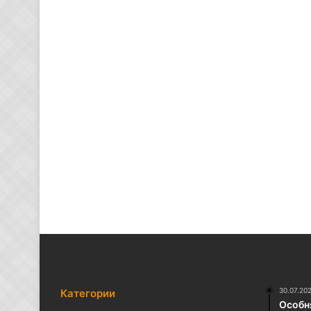
30.07.20
Категории
Особня