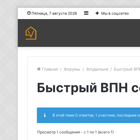
Sidebar
Пятница, 7 августа 2026
Мы в соцсетях
Главная
/
Форумы
/
Флудильня
/
Быстрый ВП
Быстрый ВПН с
В этой теме 0 ответов, 1 участник, последнее
Просмотр 1 сообщения - с 1 по 1 (всего 1)