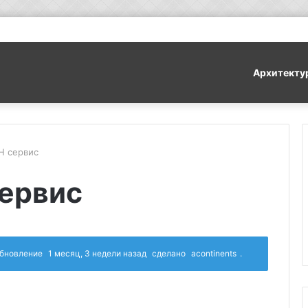
Архитекту
Н сервис
ервис
 обновление
1 месяц, 3 недели назад
сделано
acontinents
.