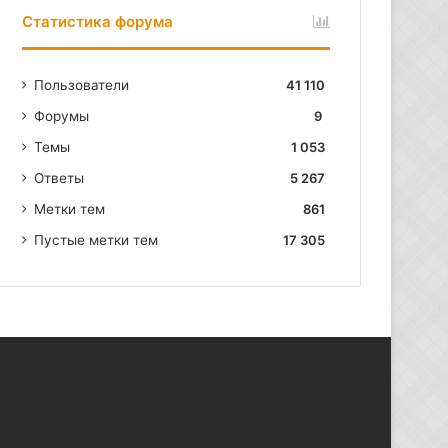
Статистика форума
Пользователи
41 110
Форумы
9
Темы
1 053
Ответы
5 267
Метки тем
861
Пустые метки тем
17 305