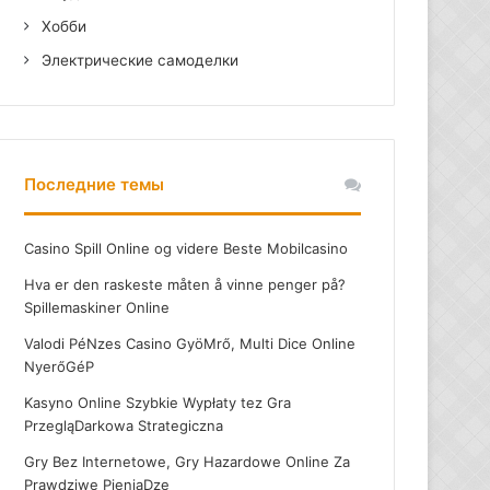
Хобби
Электрические самоделки
Последние темы
Casino Spill Online og videre Beste Mobilcasino
Hva er den raskeste måten å vinne penger på?
Spillemaskiner Online
Valodi PéNzes Casino GyöMrő, Multi Dice Online
NyerőGéP
Kasyno Online Szybkie Wypłaty tez Gra
PrzegląDarkowa Strategiczna
Gry Bez Internetowe, Gry Hazardowe Online Za
Prawdziwe PieniąDze