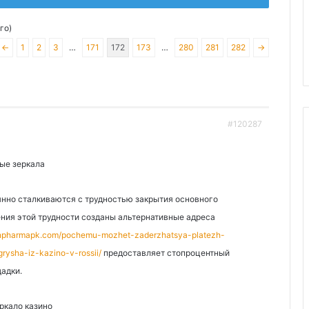
го)
←
1
2
3
…
171
172
173
…
280
281
282
→
#120287
ные зеркала
янно сталкиваются с трудностью закрытия основного
ения этой трудности созданы альтернативные адреса
ionpharmapk.com/pochemu-mozhet-zaderzhatsya-platezh-
rysha-iz-kazino-v-rossii/
предоставляет стопроцентный
адки.
ркало казино