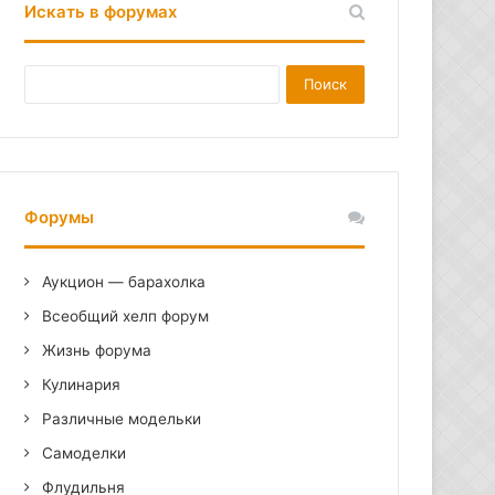
Искать в форумах
Форумы
Аукцион — барахолка
Всеобщий хелп форум
Жизнь форума
Кулинария
Различные модельки
Самоделки
Флудильня