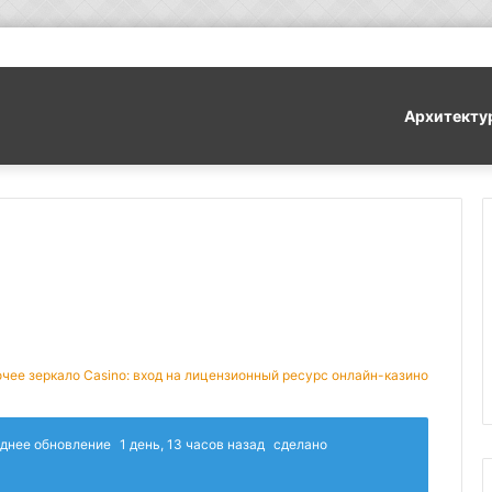
Архитекту
чее зеркало Casino: вход на лицензионный ресурс онлайн-казино
леднее обновление
1 день, 13 часов назад
сделано