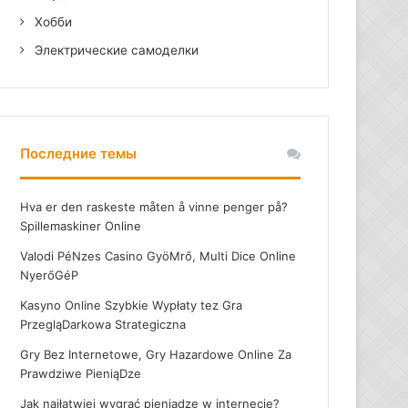
Хобби
Электрические самоделки
Последние темы
Hva er den raskeste måten å vinne penger på?
Spillemaskiner Online
Valodi PéNzes Casino GyöMrő, Multi Dice Online
NyerőGéP
Kasyno Online Szybkie Wypłaty tez Gra
PrzegląDarkowa Strategiczna
Gry Bez Internetowe, Gry Hazardowe Online Za
Prawdziwe PieniąDze
Jak najłatwiej wygrać pieniądze w internecie?