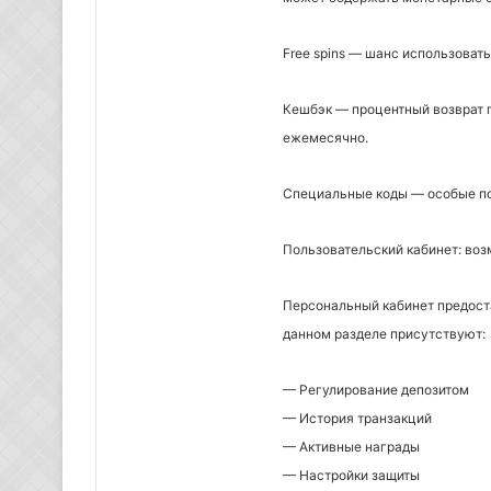
Free spins — шанс использовать
Кешбэк — процентный возврат 
ежемесячно.
Специальные коды — особые по
Пользовательский кабинет: воз
Персональный кабинет предост
данном разделе присутствуют:
— Регулирование депозитом
— История транзакций
— Активные награды
— Настройки защиты