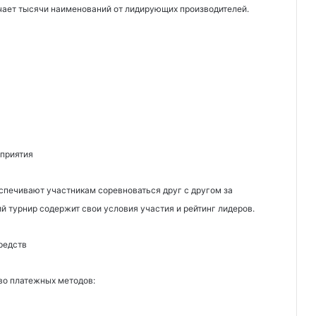
ает тысячи наименований от лидирующих производителей.
приятия
спечивают участникам соревноваться друг с другом за
й турнир содержит свои условия участия и рейтинг лидеров.
редств
о платежных методов: