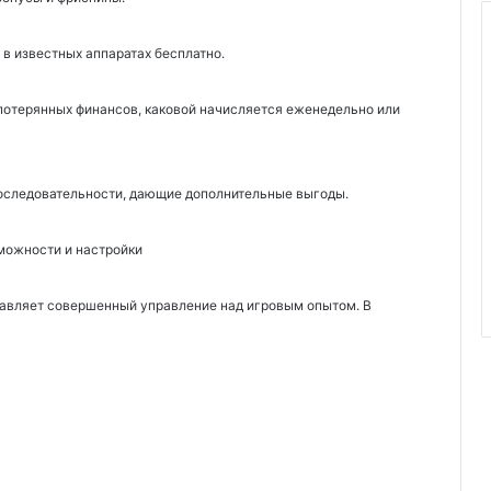
 в известных аппаратах бесплатно.
потерянных финансов, каковой начисляется еженедельно или
следовательности, дающие дополнительные выгоды.
можности и настройки
авляет совершенный управление над игровым опытом. В