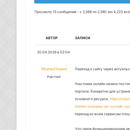
Просмотр 15 сообщений - с 2,566 по 2,580 (из 4,223 все
АВТОР
ЗАПИСИ
20.04.2026 в 02:04
XRumer23opest
Переход к сайту через актуаль
Участник
Участники онлайн казино посто
портала. Конкретно для устран
основного ресурса.
https://vis
cherez-luxonpay-pri-vyvode-vyig
переход ко всем сервисам площ
Что такое функционирующее зе