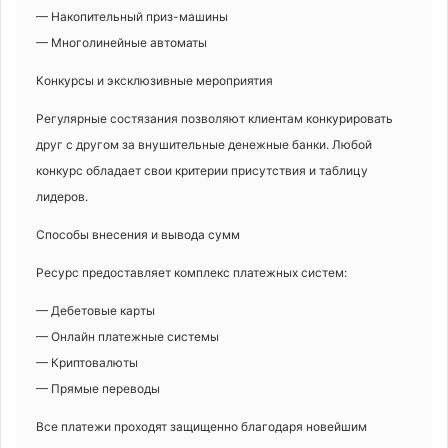
— Накопительный приз-машины
— Многолинейные автоматы
Конкурсы и эксклюзивные мероприятия
Регулярные состязания позволяют клиентам конкурировать
друг с другом за внушительные денежные банки. Любой
конкурс обладает свои критерии присутствия и таблицу
лидеров.
Способы внесения и вывода сумм
Ресурс предоставляет комплекс платежных систем:
— Дебетовые карты
— Онлайн платежные системы
— Криптовалюты
— Прямые переводы
Все платежи проходят защищенно благодаря новейшим