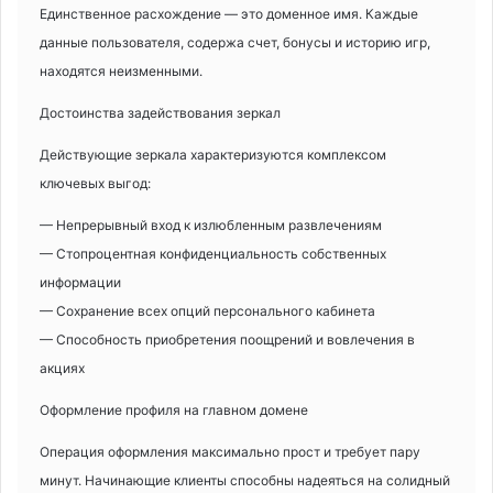
Единственное расхождение — это доменное имя. Каждые
данные пользователя, содержа счет, бонусы и историю игр,
находятся неизменными.
Достоинства задействования зеркал
Действующие зеркала характеризуются комплексом
ключевых выгод:
— Непрерывный вход к излюбленным развлечениям
— Стопроцентная конфиденциальность собственных
информации
— Сохранение всех опций персонального кабинета
— Способность приобретения поощрений и вовлечения в
акциях
Оформление профиля на главном домене
Операция оформления максимально прост и требует пару
минут. Начинающие клиенты способны надеяться на солидный