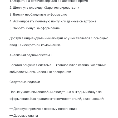
1. Открыть на рабочее зеркало в настоящее время
2. Щелкнуть клавишу «Зарегистрироваться»
3. Ввести необходимые информацию
4. Активировать почтовую почту или данные смартфона
5. Забрать бонус за оформление
Доступ в индивидуальный аккаунт осуществляется с помощью
ввод ID и секретной комбинации.
Анализ наградной системы
Богатая бонусная система — главное плюс казино. Участники
забирают многочисленные поощрения:
Стартовые подарки
Новые участники способны ожидать на выгодный бонус за
оформление. Как правило это комплект опций, включающий:
— Долевую премию к первому пополнению
— Даровые спины