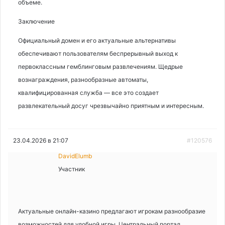
объеме.
Заключение
Официальный домен и его актуальные альтернативы
обеспечивают пользователям беспрерывный выход к
первоклассным гемблинговым развлечениям. Щедрые
вознаграждения, разнообразные автоматы,
квалифицированная служба — все это создает
развлекательный досуг чрезвычайно приятным и интересным.
23.04.2026 в 21:07
#120576
DavidElumb
Участник
Актуальные онлайн-казино предлагают игрокам разнообразие
возможностей для удобной игры. Центральный портал