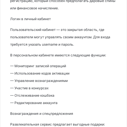
регистрацию, который способен предполагать даровые спины
или финансовое начисление.
Логин в личный кабинет
Пользовательский кабинет — это закрытая область, где
пользователи могут управлять своим аккаунтом. Для входа
требуется указать username и пароль.
В персональном кабинете имеются следующие функции:
— Мониторинг записей операций
— Использование кодов активации
— Управление вознаграждениями
— Участие в конкурсах
— Отслеживание кэшбэка
— Редактирование аккаунта
Вознаграждения и спецпредложения
Развлекательная сервис предлагает выгодные подарки: