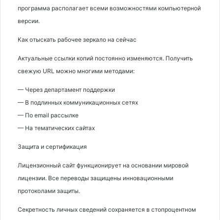
программа располагает всеми возможностями компьютерной
версии.
Как отыскать рабочее зеркало на сейчас
Актуальные ссылки копий постоянно изменяются. Получить
свежую URL можно многими методами:
— Через департамент поддержки
— В подлинных коммуникационных сетях
— По email рассылке
— На тематических сайтах
Защита и сертификация
Лицензионный сайт функционирует на основании мировой
лицензии. Все переводы защищены инновационными
протоколами защиты.
Секретность личных сведений сохраняется в стопроцентном