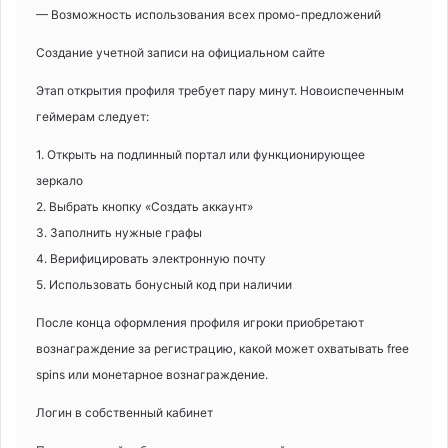
— Возможность использования всех промо-предложений
Создание учетной записи на официальном сайте
Этап открытия профиля требует пару минут. Новоиспеченным
геймерам следует:
1. Открыть на подлинный портал или функционирующее
зеркало
2. Выбрать кнопку «Создать аккаунт»
3. Заполнить нужные графы
4. Верифицировать электронную почту
5. Использовать бонусный код при наличии
После конца оформления профиля игроки приобретают
вознаграждение за регистрацию, какой может охватывать free
spins или монетарное вознаграждение.
Логин в собственный кабинет