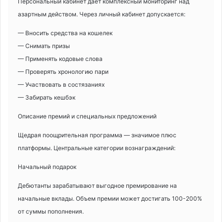
Персональный кабинет дает комплексный мониторинг над
азартным действом. Через личный кабинет допускается:
— Вносить средства на кошелек
— Снимать призы
— Применять кодовые слова
— Проверять хронологию пари
— Участвовать в состязаниях
— Забирать кешбэк
Описание премий и специальных предложений
Щедрая поощрительная программа — значимое плюс
платформы. Центральные категории вознаграждений:
Начальный подарок
Дебютанты зарабатывают выгодное премирование на
начальные вклады. Объем премии может достигать 100-200%
от суммы пополнения.