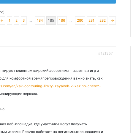
го)
←
1
2
3
…
184
185
186
…
280
281
282
→
#121357
нтируют клиентам широкий ассортимент азартных игр и
о для комфортной времяпрепровождения важно знать, как
tas.com/en/kak-contouring-limity-zayavok-v-kazino-cherez-
ционирующие зеркала.
ино
вная веб-площадка, где участники могут получать
ыми играми. Ресурс работает на легитимных основаниях и