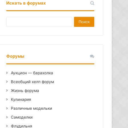
Искать в форумах
Форумы
Аукцион — барахолка
Всеобщий хелп форум
Жизнь форума
Кулинария
Различные модельки
Самоделки
Флудильня