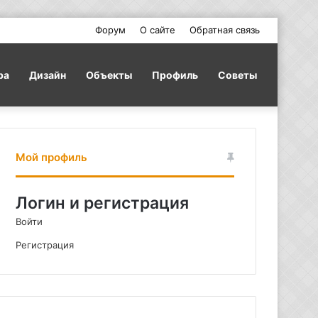
Форум
О сайте
Обратная связь
ра
Дизайн
Объекты
Профиль
Советы
Мой профиль
Логин и регистрация
Войти
Регистрация