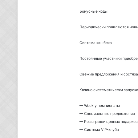
Бонусные коды
Периодически появляются новы
Система кэшбека
Постоянные участники приобре
Свежие предложения и состяз
Казино систематически запуск
— Weekly чемпионаты
— Специальные предложения
— Розыгрыши ценных подарков
— Система VIP-клуба