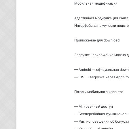
Мобильная модификация
Адаптивная модификация сайта 
Интерфейс динамически подстра
Приложение для download
Загрузить приложение можно д
— Android — официальная downl
— iOS — загрузка через App Sto
Плюсы мобильного клиента:
— Мгновенный доступ
— Бесперебойная функциональ
— Push-оповещения об бонусах
— Улучшенный дизайн