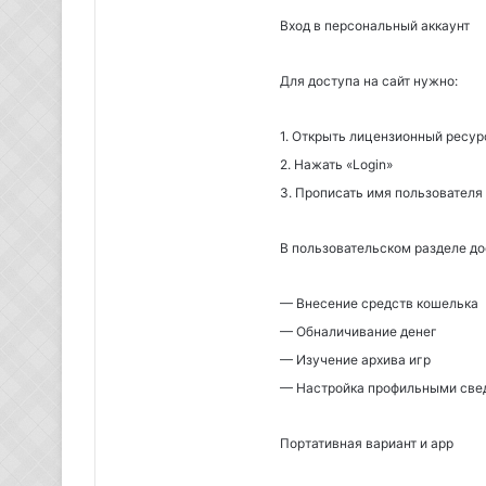
Вход в персональный аккаунт
Для доступа на сайт нужно:
1. Открыть лицензионный ресур
2. Нажать «Login»
3. Прописать имя пользователя
В пользовательском разделе д
— Внесение средств кошелька
— Обналичивание денег
— Изучение архива игр
— Настройка профильными све
Портативная вариант и app