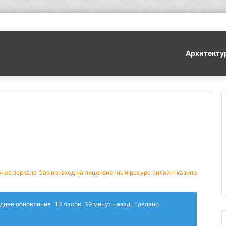
Архитекту
чее зеркало Casino: вход на лицензионный ресурс онлайн-казино
леднее обновление
13 часов, 39 минут назад
сделано