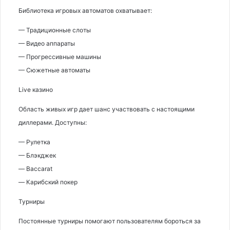
Библиотека игровых автоматов охватывает:
— Традиционные слоты
— Видео аппараты
— Прогрессивные машины
— Сюжетные автоматы
Live казино
Область живых игр дает шанс участвовать с настоящими
диллерами. Доступны:
— Рулетка
— Блэкджек
— Baccarat
— Карибский покер
Турниры
Постоянные турниры помогают пользователям бороться за