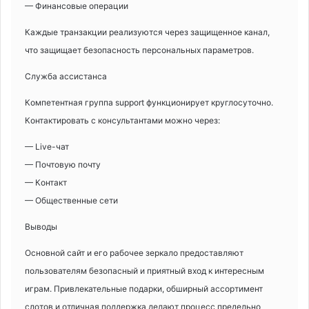
— Финансовые операции
Каждые транзакции реализуются через защищенное канал,
что защищает безопасность персональных параметров.
Служба ассистанса
Компетентная группа support функционирует круглосуточно.
Контактировать с консультантами можно через:
— Live-чат
— Почтовую почту
— Контакт
— Общественные сети
Выводы
Основной сайт и его рабочее зеркало предоставляют
пользователям безопасный и приятный вход к интересным
играм. Привлекательные подарки, обширный ассортимент
слотов и отличная поддержка делают процесс предельно