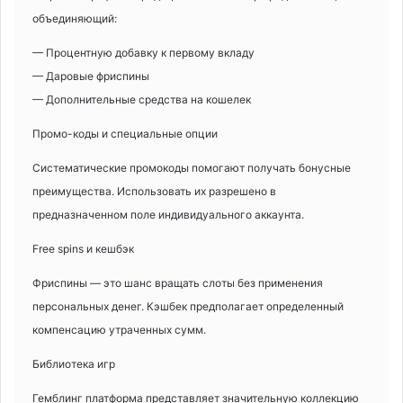
объединяющий:
— Процентную добавку к первому вкладу
— Даровые фриспины
— Дополнительные средства на кошелек
Промо-коды и специальные опции
Систематические промокоды помогают получать бонусные
преимущества. Использовать их разрешено в
предназначенном поле индивидуального аккаунта.
Free spins и кешбэк
Фриспины — это шанс вращать слоты без применения
персональных денег. Кэшбек предполагает определенный
компенсацию утраченных сумм.
Библиотека игр
Гемблинг платформа представляет значительную коллекцию