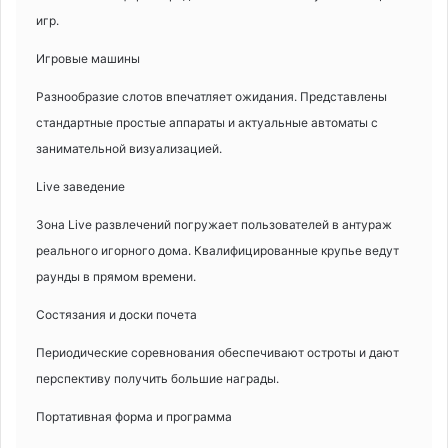
игр.
Игровые машины
Разнообразие слотов впечатляет ожидания. Представлены
стандартные простые аппараты и актуальные автоматы с
занимательной визуализацией.
Live заведение
Зона Live развлечений погружает пользователей в антураж
реального игорного дома. Квалифицированные крупье ведут
раунды в прямом времени.
Состязания и доски почета
Периодические соревнования обеспечивают остроты и дают
перспективу получить большие награды.
Портативная форма и программа