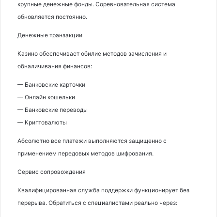
крупные денежные фонды. Соревновательная система
обновляется постоянно.
Денежные транзакции
Казино обеспечивает обилие методов зачисления и
обналичивания финансов:
— Банковские карточки
— Онлайн кошельки
— Банковские переводы
— Криптовалюты
Абсолютно все платежи выполняются защищенно с
применением передовых методов шифрования.
Сервис сопровождения
Квалифицированная служба поддержки функционирует без
перерыва. Обратиться с специалистами реально через: