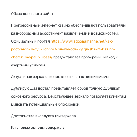
Обзор основного сайта
Прогрессивные интернет казино обеспечивают пользователям
разнообразный ассортимент развлечений и возможностей.
Официальный портал
https://www.lagoonamarine.net/kak-
podtverdit-svoyu-lichnost-pri-vyvode-vyigrysha-iz-kazino-
cherez-paypal-v-rossii/
предоставляет проверенный вход к
азартным услугам.
Актуальное зеркало: возможность в настоящий момент
Дублирующий портал представляет собой точную дубликат
основного ресурса. Действующее зеркало позволяет клиентам
миновать потенциальные блокировки.
Достоинства эксплуатации зеркала
Ключевые выгоды содержат: