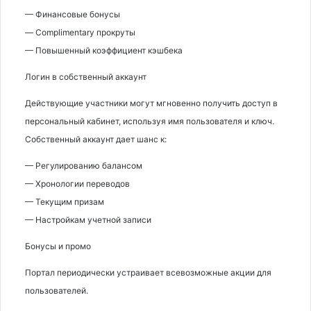
— Финансовые бонусы
— Complimentary прокруты
— Повышенный коэффициент кэшбека
Логин в собственный аккаунт
Действующие участники могут мгновенно получить доступ в
персональный кабинет, используя имя пользователя и ключ.
Собственный аккаунт дает шанс к:
— Регулированию балансом
— Хронологии переводов
— Текущим призам
— Настройкам учетной записи
Бонусы и промо
Портал периодически устраивает всевозможные акции для
пользователей.