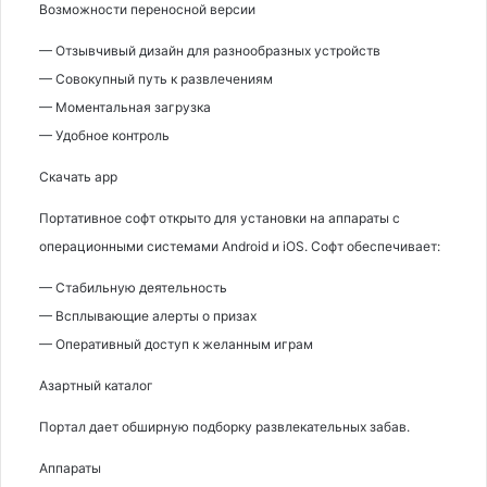
Возможности переносной версии
— Отзывчивый дизайн для разнообразных устройств
— Совокупный путь к развлечениям
— Моментальная загрузка
— Удобное контроль
Скачать app
Портативное софт открыто для установки на аппараты с
операционными системами Android и iOS. Софт обеспечивает:
— Стабильную деятельность
— Всплывающие алерты о призах
— Оперативный доступ к желанным играм
Азартный каталог
Портал дает обширную подборку развлекательных забав.
Аппараты