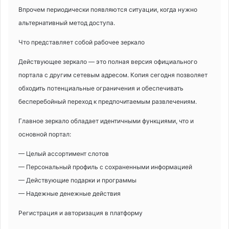
Впрочем периодически появляются ситуации, когда нужно
альтернативный метод доступа.
Что представляет собой рабочее зеркало
Действующее зеркало — это полная версия официального
портала с другим сетевым адресом. Копия сегодня позволяет
обходить потенциальные ограничения и обеспечивать
бесперебойный переход к предпочитаемым развлечениям.
Главное зеркало обладает идентичными функциями, что и
основной портал:
— Целый ассортимент слотов
— Персональный профиль с сохраненными информацией
— Действующие подарки и программы
— Надежные денежные действия
Регистрация и авторизация в платформу