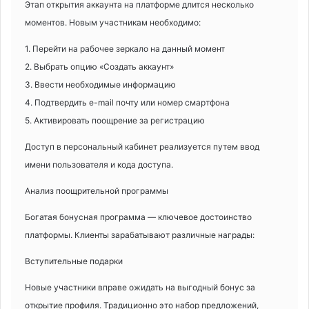
Этап открытия аккаунта на платформе длится несколько
моментов. Новым участникам необходимо:
1. Перейти на рабочее зеркало на данный момент
2. Выбрать опцию «Создать аккаунт»
3. Ввести необходимые информацию
4. Подтвердить e-mail почту или номер смартфона
5. Активировать поощрение за регистрацию
Доступ в персональный кабинет реализуется путем ввод
имени пользователя и кода доступа.
Анализ поощрительной программы
Богатая бонусная программа — ключевое достоинство
платформы. Клиенты зарабатывают различные награды:
Вступительные подарки
Новые участники вправе ожидать на выгодный бонус за
открытие профиля. Традиционно это набор предложений,