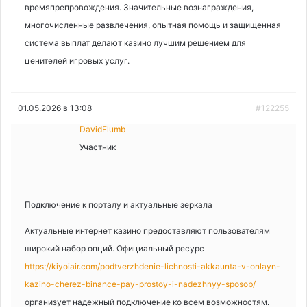
времяпрепровождения. Значительные вознаграждения,
многочисленные развлечения, опытная помощь и защищенная
система выплат делают казино лучшим решением для
ценителей игровых услуг.
01.05.2026 в 13:08
#122255
DavidElumb
Участник
Подключение к порталу и актуальные зеркала
Актуальные интернет казино предоставляют пользователям
широкий набор опций. Официальный ресурс
https://kiyoiair.com/podtverzhdenie-lichnosti-akkaunta-v-onlayn-
kazino-cherez-binance-pay-prostoy-i-nadezhnyy-sposob/
организует надежный подключение ко всем возможностям.