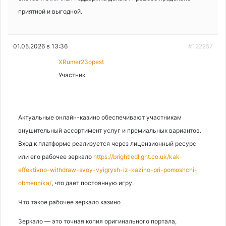
приятной и выгодной.
01.05.2026 в 13:36
#122257
XRumer23opest
Участник
Актуальные онлайн-казино обеспечивают участникам
внушительный ассортимент услуг и премиальных вариантов.
Вход к платформе реализуется через лицензионный ресурс
или его рабочее зеркало
https://brightledlight.co.uk/kak-
effektivno-withdraw-svoy-vyigrysh-iz-kazino-pri-pomoshchi-
obmennika/
, что дает постоянную игру.
Что такое рабочее зеркало казино
Зеркало — это точная копия оригинального портала,