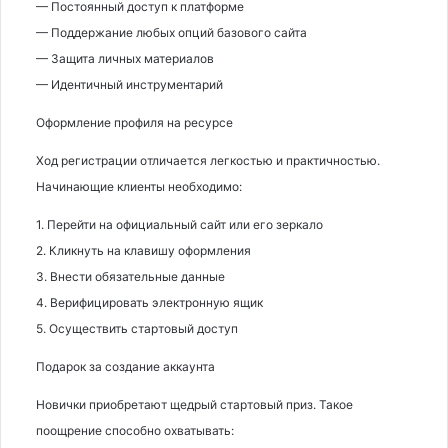
— Постоянный доступ к платформе
— Поддержание любых опций базового сайта
— Защита личных материалов
— Идентичный инструментарий
Оформление профиля на ресурсе
Ход регистрации отличается легкостью и практичностью.
Начинающие клиенты необходимо:
1. Перейти на официальный сайт или его зеркало
2. Кликнуть на клавишу оформления
3. Внести обязательные данные
4. Верифицировать электронную ящик
5. Осуществить стартовый доступ
Подарок за создание аккаунта
Новички приобретают щедрый стартовый приз. Такое
поощрение способно охватывать: