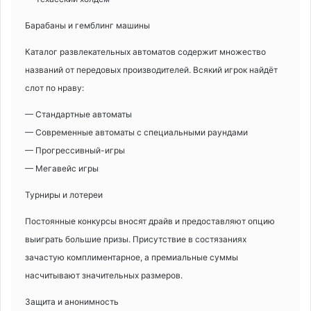
Барабаны и гемблинг машины
Каталог развлекательных автоматов содержит множество
названий от передовых производителей. Всякий игрок найдёт
слот по нраву:
— Стандартные автоматы
— Современные автоматы с специальными раундами
— Прогрессивный-игры
— Мегавейс игры
Турниры и лотереи
Постоянные конкурсы вносят драйв и предоставляют опцию
выиграть большие призы. Присутствие в состязаниях
зачастую комплиментарное, а премиальные суммы
насчитывают значительных размеров.
Защита и анонимность