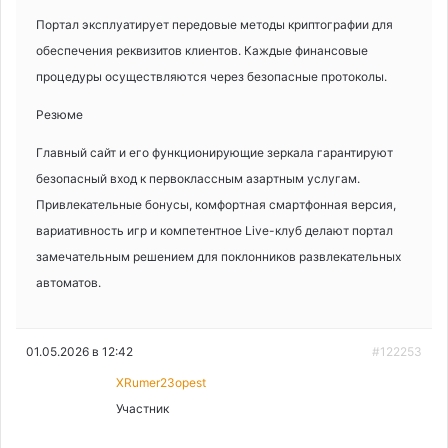
Портал эксплуатирует передовые методы криптографии для
обеспечения реквизитов клиентов. Каждые финансовые
процедуры осуществляются через безопасные протоколы.
Резюме
Главный сайт и его функционирующие зеркала гарантируют
безопасный вход к первоклассным азартным услугам.
Привлекательные бонусы, комфортная смартфонная версия,
вариативность игр и компетентное Live-клуб делают портал
замечательным решением для поклонников развлекательных
автоматов.
01.05.2026 в 12:42
#122253
XRumer23opest
Участник