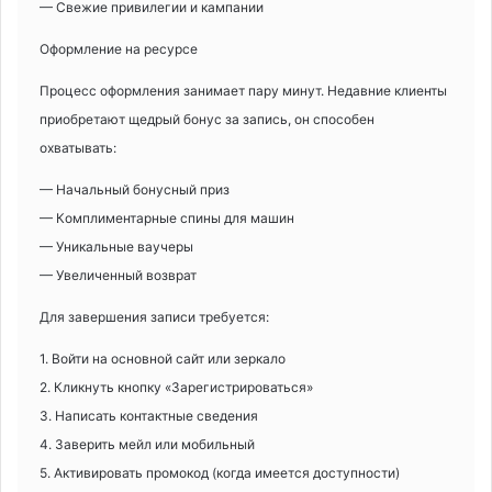
— Свежие привилегии и кампании
Оформление на ресурсе
Процесс оформления занимает пару минут. Недавние клиенты
приобретают щедрый бонус за запись, он способен
охватывать:
— Начальный бонусный приз
— Комплиментарные спины для машин
— Уникальные ваучеры
— Увеличенный возврат
Для завершения записи требуется:
1. Войти на основной сайт или зеркало
2. Кликнуть кнопку «Зарегистрироваться»
3. Написать контактные сведения
4. Заверить мейл или мобильный
5. Активировать промокод (когда имеется доступности)