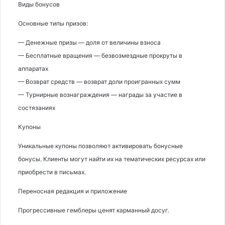
Виды бонусов
Основные типы призов:
— Денежные призы — доля от величины взноса
— Бесплатные вращения — безвозмездные прокруты в
аппаратах
— Возврат средств — возврат доли проигранных сумм
— Турнирные вознаграждения — награды за участие в
состязаниях
Купоны
Уникальные купоны позволяют активировать бонусные
бонусы. Клиенты могут найти их на тематических ресурсах или
приобрести в письмах.
Переносная редакция и приложение
Прогрессивные гемблеры ценят карманный досуг.