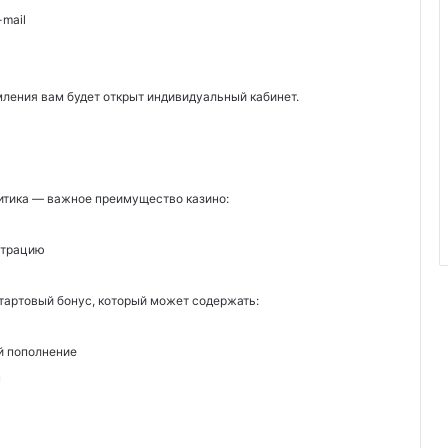
-mail
ь
ления вам будет открыт индивидуальный кабинет.
итика — важное преимущество казино:
страцию
тартовый бонус, который может содержать:
й пополнение
н