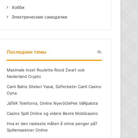
Хобби
Электрические самоделки
Последние темы
Maximale Inzet Roulette Rood Zwart ook
Nederland Crypto
Canlı Bahis Siteleri Yasal, SüPerbetin Canli Casino
Oyna
JáTéK Telefonra, Online NyerőGéPek VáRpalota
Casino Spill Online og videre Beste Mobilcasino
Hva er den raskeste måten å vinne penger på?
Spillemaskiner Online