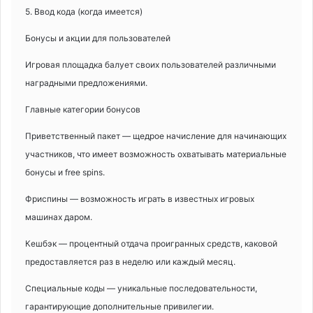
5. Ввод кода (когда имеется)
Бонусы и акции для пользователей
Игровая площадка балует своих пользователей различными
наградными предложениями.
Главные категории бонусов
Приветственный пакет — щедрое начисление для начинающих
участников, что имеет возможность охватывать материальные
бонусы и free spins.
Фриспины — возможность играть в известных игровых
машинах даром.
Кешбэк — процентный отдача проигранных средств, каковой
предоставляется раз в неделю или каждый месяц.
Специальные коды — уникальные последовательности,
гарантирующие дополнительные привилегии.