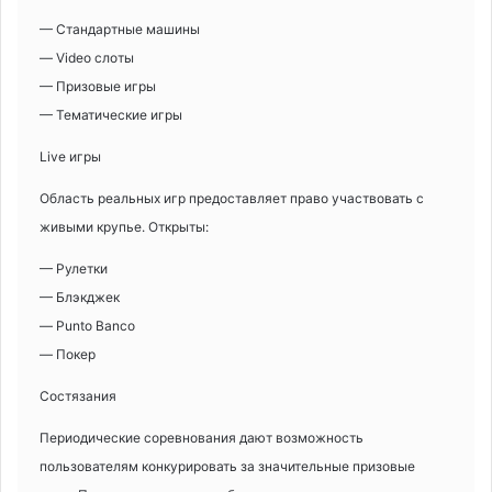
— Стандартные машины
— Video слоты
— Призовые игры
— Тематические игры
Live игры
Область реальных игр предоставляет право участвовать с
живыми крупье. Открыты:
— Рулетки
— Блэкджек
— Punto Banco
— Покер
Состязания
Периодические соревнования дают возможность
пользователям конкурировать за значительные призовые