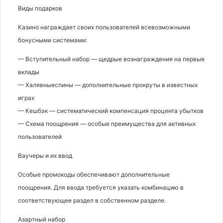
Виды подарков
Казино награждает своих пользователей всевозможными
бонусными системами:
— Вступительный набор — щедрые вознаграждения на первые
вклады
— Халявныеспины — дополнительные прокруты в известных
играх
— Кешбэк — систематический компенсация процента убытков
— Схема поощрения — особые преимущества для активных
пользователей
Ваучеры и их ввод
Особые промокоды обеспечивают дополнительные
поощрения. Для ввода требуется указать комбинацию в
соответствующее раздел в собственном разделе.
Азартный набор