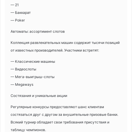
— 21
— Баккарат
— Poker
Автоматы: ассортимент слотов
Коллекция развлекательных машин содержит тысячи позиций
от известных производителей. Участники встретят:
— Классические машины
— Видеослоты
— Мега-выигрыш-слоты
— Megaways
Состязания и уникальные акции
Регулярные конкурсы предоставляют шанс клиентам
состязаться друг с другом за внушительные призовые банки.
Всякий турнир обладает свои требования присутствия и
таблицу чемпионов.