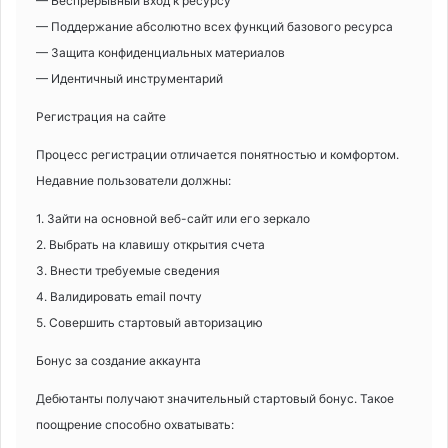
— Беспрерывный вход к ресурсу
— Поддержание абсолютно всех функций базового ресурса
— Защита конфиденциальных материалов
— Идентичный инструментарий
Регистрация на сайте
Процесс регистрации отличается понятностью и комфортом.
Недавние пользователи должны:
1. Зайти на основной веб-сайт или его зеркало
2. Выбрать на клавишу открытия счета
3. Внести требуемые сведения
4. Валидировать email почту
5. Совершить стартовый авторизацию
Бонус за создание аккаунта
Дебютанты получают значительный стартовый бонус. Такое
поощрение способно охватывать: