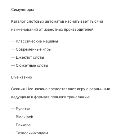
Симуляторы
Каталог слотовых автоматов насчитывает тысячи
наименований от известных производителей:
— Классические машины
— Современные игры
— Джекпот слоты
— Сюжетные слоты
Live казино
Секция Live-казино предоставляет игру с реальными
ведущими в формате прямого трансляции:
— Рулетка
— Blackjack
— Баккара
— Техасскийхолдем