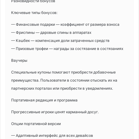
Разновидности бонусов
Ключевые типы бонусов:
— Финансовые подарки — коэффициент от размера взноса
— Фриспины — даровые спины в аппаратах
— Кэшбек — компенсация доли затраченных средств
— Призовые трофеи — награды за состязание в состязаниях
Ваучеры
Специальные купоны помогают приобрести добавочные
преимущества. Пользователи в состоянии отыскать их на
партнерских порталах или приобрести в уведомлениях.
Портативная редакция и программа
Прогрессивные игроки ценят карманный досуг.
Опции портативной версии
— Адаптивный интерфейс для всех девайсов