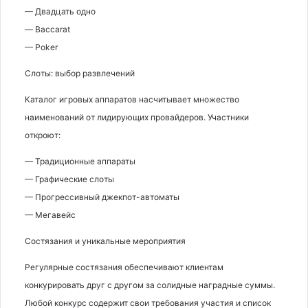
— Двадцать одно
— Baccarat
— Poker
Слоты: выбор развлечений
Каталог игровых аппаратов насчитывает множество
наименований от лидирующих провайдеров. Участники
откроют:
— Традиционные аппараты
— Графические слоты
— Прогрессивный джекпот-автоматы
— Мегавейс
Состязания и уникальные мероприятия
Регулярные состязания обеспечивают клиентам
конкурировать друг с другом за солидные наградные суммы.
Любой конкурс содержит свои требования участия и список