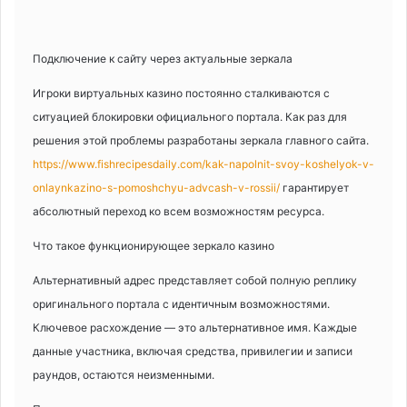
Подключение к сайту через актуальные зеркала
Игроки виртуальных казино постоянно сталкиваются с
ситуацией блокировки официального портала. Как раз для
решения этой проблемы разработаны зеркала главного сайта.
https://www.fishrecipesdaily.com/kak-napolnit-svoy-koshelyok-v-
onlaynkazino-s-pomoshchyu-advcash-v-rossii/
гарантирует
абсолютный переход ко всем возможностям ресурса.
Что такое функционирующее зеркало казино
Альтернативный адрес представляет собой полную реплику
оригинального портала с идентичным возможностями.
Ключевое расхождение — это альтернативное имя. Каждые
данные участника, включая средства, привилегии и записи
раундов, остаются неизменными.