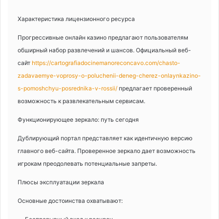
Характеристика лицензионного ресурса
Прогрессивные онлайн казино предлагают пользователям
обширный набор развлечений и шансов. Официальный веб-
сайт
https://cartografiadocinemanoreconcavo.com/chasto-
zadavaemye-voprosy-o-poluchenii-deneg-cherez-onlaynkazino-
s-pomoshchyu-posrednika-v-rossii/
предлагает проверенный
возможность к развлекательным сервисам.
Функционирующее зеркало: путь сегодня
Дублирующий портал представляет как идентичную версию
главного веб-сайта. Проверенное зеркало дает возможность
игрокам преодолевать потенциальные запреты.
Плюсы эксплуатации зеркала
Основные достоинства охватывают: