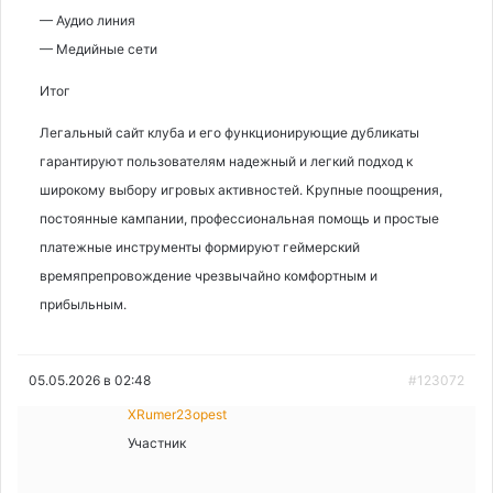
— Аудио линия
— Медийные сети
Итог
Легальный сайт клуба и его функционирующие дубликаты
гарантируют пользователям надежный и легкий подход к
широкому выбору игровых активностей. Крупные поощрения,
постоянные кампании, профессиональная помощь и простые
платежные инструменты формируют геймерский
времяпрепровождение чрезвычайно комфортным и
прибыльным.
05.05.2026 в 02:48
#123072
XRumer23opest
Участник