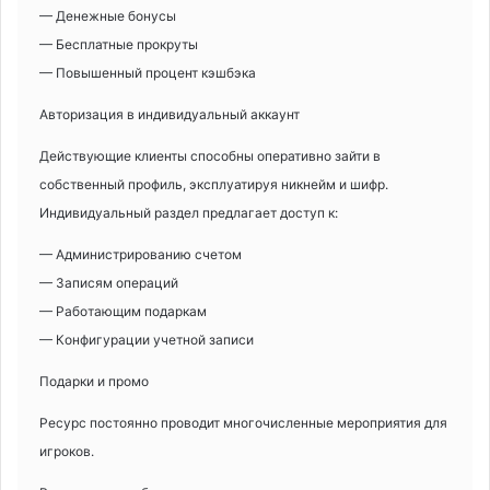
— Денежные бонусы
— Бесплатные прокруты
— Повышенный процент кэшбэка
Авторизация в индивидуальный аккаунт
Действующие клиенты способны оперативно зайти в
собственный профиль, эксплуатируя никнейм и шифр.
Индивидуальный раздел предлагает доступ к:
— Администрированию счетом
— Записям операций
— Работающим подаркам
— Конфигурации учетной записи
Подарки и промо
Ресурс постоянно проводит многочисленные мероприятия для
игроков.