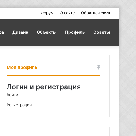
Форум
О сайте
Обратная связь
ра
Дизайн
Объекты
Профиль
Советы
Мой профиль
Логин и регистрация
Войти
Регистрация