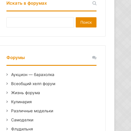
Искать в форумах
Форумы
Аукцион — барахолка
Всеобщий хелп форум
Жизнь форума
Кулинария
Различные модельки
Самоделки
Флудильня