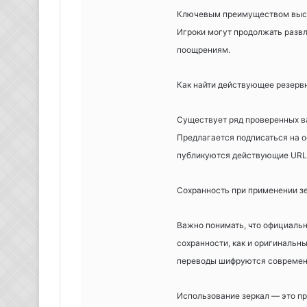
Ключевым преимуществом высту
Игроки могут продолжать развл
поощрениям.
Как найти действующее резерв
Существует ряд проверенных ва
Предлагается подписаться на о
публикуются действующие URL
Сохранность при применении з
Важно понимать, что официаль
сохранности, как и оригинальн
переводы шифруются современ
Использование зеркал — это пр