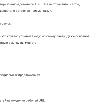
тернативном доменном URL. Все инструменты, слоты,
льзователя остаются неизменными.
 ссылок
это круглосуточный вход к игровому счету. Даже основной
рвную ссылку вы можете:
специальных предложениях
утей нахождения рабочей URL: