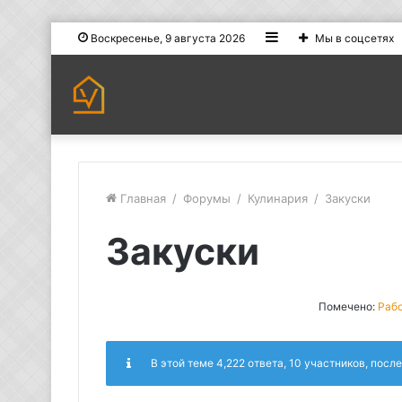
Sidebar
Воскресенье, 9 августа 2026
Мы в соцсетях
Главная
/
Форумы
/
Кулинария
/
Закуски
Закуски
Помечено:
Рабо
В этой теме 4,222 ответа, 10 участников, пос