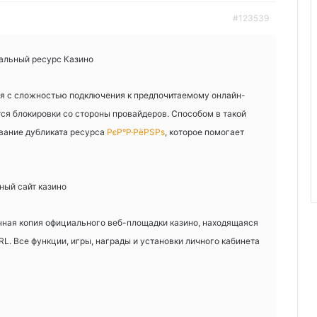
#123539
иальный ресурс Казино
я с сложностью подключения к предпочитаемому онлайн-
ся блокировки со стороны провайдеров. Способом в такой
вание дубликата ресурса
РєР°Р·РёРЅРѕ
, которое помогает
ный сайт казино
чная копия официального веб-площадки казино, находящаяся
L. Все функции, игры, награды и установки личного кабинета