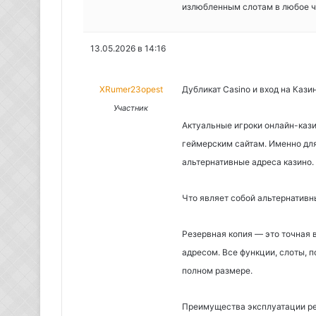
излюбленным слотам в любое ч
13.05.2026 в 14:16
XRumer23opest
Дубликат Casino и вход на Кази
Участник
Актуальные игроки онлайн-каз
геймерским сайтам. Именно дл
альтернативные адреса казино.
Что являет собой альтернативн
Резервная копия — это точная
адресом. Все функции, слоты, 
полном размере.
Преимущества эксплуатации ре