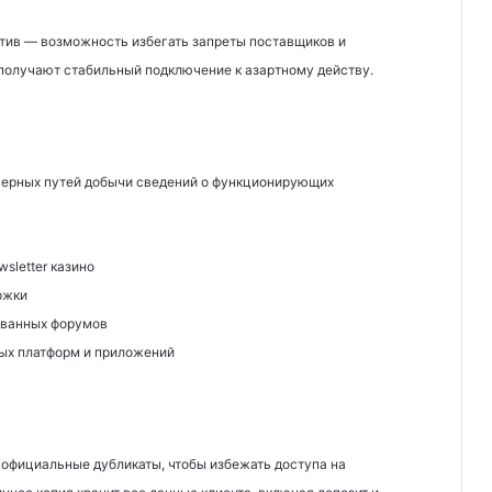
тив — возможность избегать запреты поставщиков и
получают стабильный подключение к азартному действу.
верных путей добычи сведений о функционирующих
sletter казино
ржки
ванных форумов
ых платформ и приложений
 официальные дубликаты, чтобы избежать доступа на