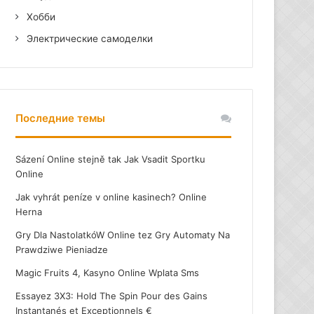
Хобби
Электрические самоделки
Последние темы
Sázení Online stejně tak Jak Vsadit Sportku
Online
Jak vyhrát peníze v online kasinech? Online
Herna
Gry Dla NastolatkóW Online tez Gry Automaty Na
Prawdziwe Pieniadze
Magic Fruits 4, Kasyno Online Wplata Sms
Essayez 3X3: Hold The Spin Pour des Gains
Instantanés et Exceptionnels €