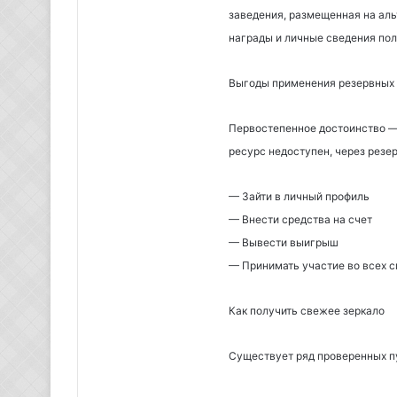
заведения, размещенная на аль
награды и личные сведения по
Выгоды применения резервных
Первостепенное достоинство — 
ресурс недоступен, через резе
— Зайти в личный профиль
— Внести средства на счет
— Вывести выигрыш
— Принимать участие во всех 
Как получить свежее зеркало
Существует ряд проверенных п