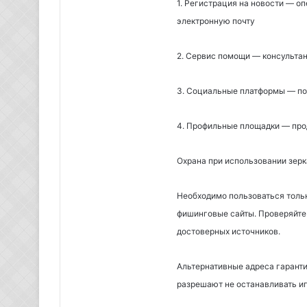
1. Регистрация на новости — о
электронную почту
2. Сервис помощи — консульта
3. Социальные платформы — п
4. Профильные площадки — пр
Охрана при использовании зерк
Необходимо пользоваться тольк
фишинговые сайты. Проверяйте 
достоверных источников.
Альтернативные адреса гарант
разрешают не останавливать и