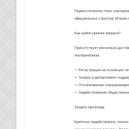
Первостепенное плюс альтерна
официальных структур. Игроки 
Как найти свежее зеркало?
Присутствует несколько досто
альтернативах:
— Регистрация на основную new
— Запрос в департамент подде
— Отслеживание специализиро
— Задействование общественн
Защита при входе
Критично задействовать только