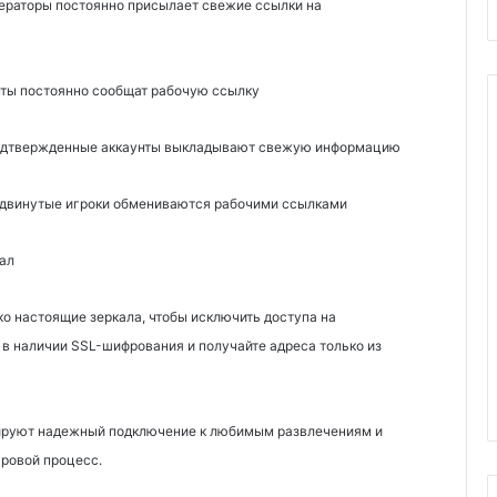
ператоры постоянно присылает свежие ссылки на
нты постоянно сообщат рабочую ссылку
одтвержденные аккаунты выкладывают свежую информацию
одвинутые игроки обмениваются рабочими ссылками
ал
о настоящие зеркала, чтобы исключить доступа на
в наличии SSL-шифрования и получайте адреса только из
ируют надежный подключение к любимым развлечениям и
гровой процесс.